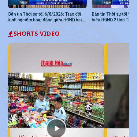
Bản tin Thời sự tối 6/8/2026: Trao đổi
Bản tin Thời sự tối 5/8
kinh nghiệm hoạt động giữa HĐND hai
biểu HĐND 2 tỉnh Than
tỉnh Thanh Hóa - Hủa Phăn (Lào)
dâng hương tưởng niệm
Minh
SHORTS VIDEO