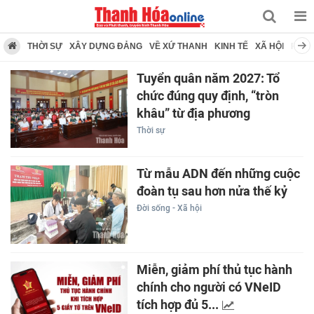
THỜI SỰ
XÂY DỰNG ĐẢNG
VỀ XỨ THANH
KINH TẾ
XÃ HỘI
PHÁP
Tuyển quân năm 2027: Tổ
chức đúng quy định, “tròn
khâu” từ địa phương
Thời sự
Từ mẫu ADN đến những cuộc
đoàn tụ sau hơn nửa thế kỷ
Đời sống - Xã hội
Miễn, giảm phí thủ tục hành
chính cho người có VNeID
tích hợp đủ 5...