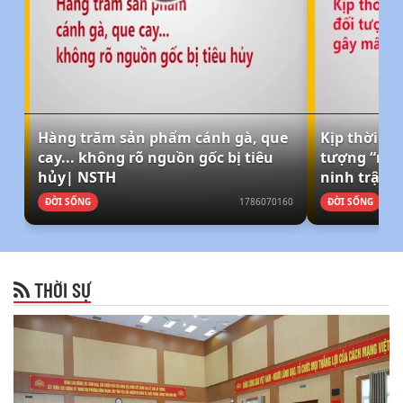
Hàng trăm sản phẩm cánh gà, que
Kịp thời kh
cay... không rõ nguồn gốc bị tiêu
tượng “ngá
hủy| NSTH
ninh trật t
ĐỜI SỐNG
1786070160
ĐỜI SỐNG
THỜI SỰ