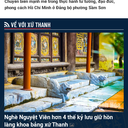
Chuyển biến mạnh mẽ trong thực hành tư tưởng, đạo đức,
phong cách Hồ Chí Minh ở Đảng bộ phường Sầm Sơn
VỀ VỚI XỨ THANH
Nghè Nguyệt Viên hơn 4 thế kỷ lưu giữ hồn
làng khoa bảng xứ Thanh