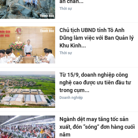
án chăn...
Thời sự
Chủ tịch UBND tỉnh Tô Anh
Dũng làm việc với Ban Quản lý
Khu Kinh...
Thời sự
Từ 15/9, doanh nghiệp công
nghệ cao được ưu tiên đầu tư
trong cụm...
Doanh nghiệp
Ngành dệt may tăng tốc sản
xuất, đón “sóng” đơn hàng cuối
năm