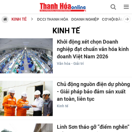
KINH TẾ
DCCI THANH HÓA
DOANH NGHIỆP
CƠ HỘI ĐẦU TƯ
KINH TẾ
Khởi động xét chọn Doanh
nghiệp đạt chuẩn văn hóa kinh
doanh Việt Nam 2026
Văn hóa - Giải trí
Chủ động nguồn điện dự phòng
- Giải pháp bảo đảm sản xuất
an toàn, liên tục
Kinh tế
Linh Sơn tháo gỡ “điểm nghẽn”