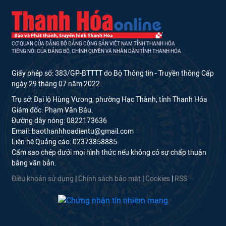
CƠ QUAN CỦA ĐẢNG BỘ ĐẢNG CỘNG SẢN VIỆT NAM TỈNH THANH HÓA
TIẾNG NÓI CỦA ĐẢNG BỘ, CHÍNH QUYỀN VÀ NHÂN DÂN TỈNH THANH HÓA
Giấy phép số: 383/GP-BTTTT do Bộ Thông tin - Truyền thông Cấp
ngày 29 tháng 07 năm 2022.
Trụ sở: Đại lộ Hùng Vương, phường Hạc Thành, tỉnh Thanh Hóa
Giám đốc: Phạm Văn Báu.
Đường dây nóng: 0822173636
Email: baothanhhoadientu@gmail.com
Liên hệ Quảng cáo: 02373858885.
Cấm sao chép dưới mọi hình thức nếu không có sự chấp thuận
bằng văn bản.
Điều khoản sử dụng
|
Chính sách bảo mật
|
Cookies
|
RSS