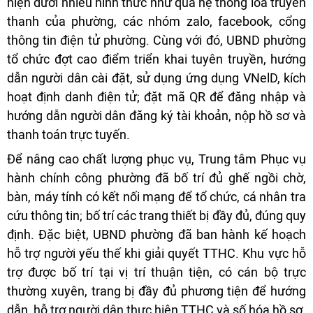
hiện dưới nhiều hình thức như qua hệ thống loa truyền
thanh của phường, các nhóm zalo, facebook, cổng
thông tin điện tử phường. Cùng với đó, UBND phường
tổ chức đợt cao điểm triển khai tuyên truyền, hướng
dẫn người dân cài đặt, sử dụng ứng dụng VNelD, kích
hoạt định danh điện tử; đặt mã QR để đăng nhập và
hướng dẫn người dân đăng ký tài khoản, nộp hồ sơ và
thanh toán trực tuyến.
Để nâng cao chất lượng phục vụ, Trung tâm Phục vụ
hành chính công phường đã bố trí đủ ghế ngồi chờ,
bàn, máy tính có kết nối mạng để tổ chức, cá nhân tra
cứu thông tin; bố trí các trang thiết bị đầy đủ, đúng quy
định. Đặc biệt, UBND phường đã ban hành kế hoạch
hỗ trợ người yếu thế khi giải quyết TTHC. Khu vực hỗ
trợ được bố trí tại vị trí thuận tiện, có cán bộ trực
thường xuyên, trang bị đầy đủ phương tiện để hướng
dẫn, hỗ trợ người dân thực hiện TTHC và số hóa hồ sơ.