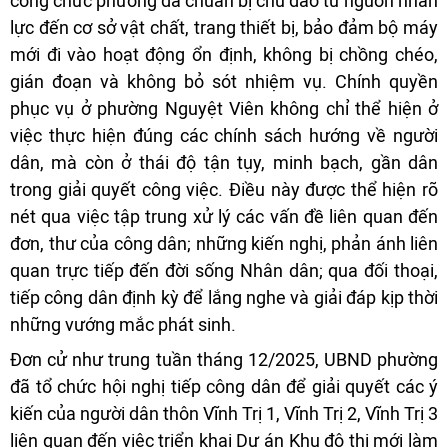
công chức phường đã chuẩn bị chu đáo từ nguồn nhân
lực đến cơ sở vật chất, trang thiết bị, bảo đảm bộ máy
mới đi vào hoạt động ổn định, không bị chồng chéo,
gián đoạn và không bỏ sót nhiệm vụ. Chính quyền
phục vụ ở phường Nguyệt Viên không chỉ thể hiện ở
việc thực hiện đúng các chính sách hướng về người
dân, mà còn ở thái độ tận tụy, minh bạch, gần dân
trong giải quyết công việc. Điều này được thể hiện rõ
nét qua việc tập trung xử lý các vấn đề liên quan đến
đơn, thư của công dân; những kiến nghị, phản ánh liên
quan trực tiếp đến đời sống Nhân dân; qua đối thoại,
tiếp công dân định kỳ để lắng nghe và giải đáp kịp thời
những vướng mắc phát sinh.
Đơn cử như trung tuần tháng 12/2025, UBND phường
đã tổ chức hội nghị tiếp công dân để giải quyết các ý
kiến của người dân thôn Vĩnh Trị 1, Vĩnh Trị 2, Vĩnh Trị 3
liên quan đến việc triển khai Dự án Khu đô thị mới làm