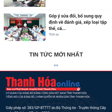
Góp ý sửa đổi, bổ sung quy
định về đánh giá, xếp loại tập
thể, cá...
Thời sự
TIN TỨC MỚI NHẤT
CƠ QUAN CỦA ĐẢNG BỘ ĐẢNG CỘNG SẢN VIỆT NAM TỈNH THANH HÓA
TIẾNG NÓI CỦA ĐẢNG BỘ, CHÍNH QUYỀN VÀ NHÂN DÂN TỈNH THANH HÓA
Giấy phép số: 383/GP-BTTTT do Bộ Thông tin - Truyền thông Cấp