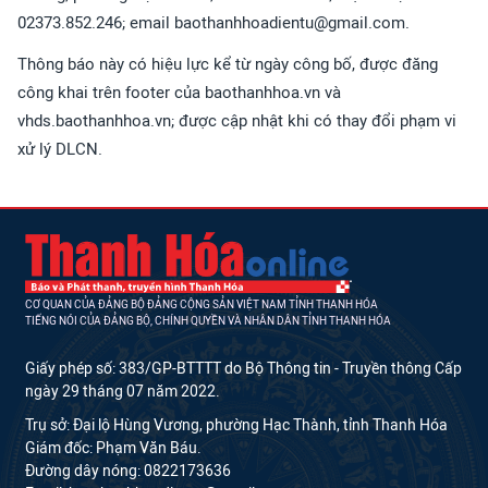
02373.852.246; email baothanhhoadientu@gmail.com.
Thông báo này có hiệu lực kể từ ngày công bố, được đăng
công khai trên footer của baothanhhoa.vn và
vhds.baothanhhoa.vn; được cập nhật khi có thay đổi phạm vi
xử lý DLCN.
CƠ QUAN CỦA ĐẢNG BỘ ĐẢNG CỘNG SẢN VIỆT NAM TỈNH THANH HÓA
TIẾNG NÓI CỦA ĐẢNG BỘ, CHÍNH QUYỀN VÀ NHÂN DÂN TỈNH THANH HÓA
Giấy phép số: 383/GP-BTTTT do Bộ Thông tin - Truyền thông Cấp
ngày 29 tháng 07 năm 2022.
Trụ sở: Đại lộ Hùng Vương, phường Hạc Thành, tỉnh Thanh Hóa
Giám đốc: Phạm Văn Báu.
Đường dây nóng: 0822173636