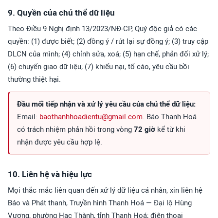
9. Quyền của chủ thể dữ liệu
Theo Điều 9 Nghị định 13/2023/NĐ-CP, Quý độc giả có các
quyền: (1) được biết; (2) đồng ý / rút lại sự đồng ý; (3) truy cập
DLCN của mình; (4) chỉnh sửa, xoá; (5) hạn chế, phản đối xử lý;
(6) chuyển giao dữ liệu; (7) khiếu nại, tố cáo, yêu cầu bồi
thường thiệt hại.
Đầu mối tiếp nhận và xử lý yêu cầu của chủ thể dữ liệu:
Email:
baothanhhoadientu@gmail.com
. Báo Thanh Hoá
có trách nhiệm phản hồi trong vòng
72 giờ
kể từ khi
nhận được yêu cầu hợp lệ.
10. Liên hệ và hiệu lực
Mọi thắc mắc liên quan đến xử lý dữ liệu cá nhân, xin liên hệ
Báo và Phát thanh, Truyền hình Thanh Hoá — Đại lộ Hùng
Vương, phường Hạc Thành, tỉnh Thanh Hoá; điện thoại