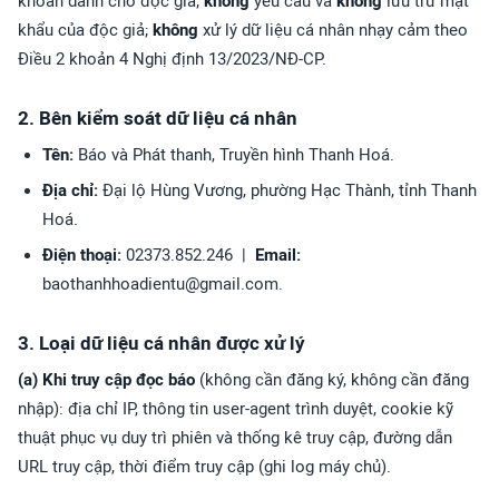
khoản dành cho độc giả;
không
yêu cầu và
không
lưu trữ mật
khẩu của độc giả;
không
xử lý dữ liệu cá nhân nhạy cảm theo
Điều 2 khoản 4 Nghị định 13/2023/NĐ-CP.
2. Bên kiểm soát dữ liệu cá nhân
Tên:
Báo và Phát thanh, Truyền hình Thanh Hoá.
Địa chỉ:
Đại lộ Hùng Vương, phường Hạc Thành, tỉnh Thanh
Hoá.
Điện thoại:
02373.852.246 |
Email:
baothanhhoadientu@gmail.com.
3. Loại dữ liệu cá nhân được xử lý
(a) Khi truy cập đọc báo
(không cần đăng ký, không cần đăng
nhập): địa chỉ IP, thông tin user-agent trình duyệt, cookie kỹ
thuật phục vụ duy trì phiên và thống kê truy cập, đường dẫn
URL truy cập, thời điểm truy cập (ghi log máy chủ).