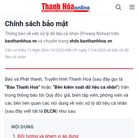
Chính sách bảo mật
Thông báo về việc xử lý dữ liệu cá nhân (Privacy Notice) trên
baothanhhoa.vn
và chuyên trang
vhds.baothanhhoa.vn
.
Căn cứ Điều 13 Nghị định 13/2023/NĐ-CP ngày 17/4/2023 về bảo vệ dữ
liệu cá nhân
Báo và Phát thanh, Truyền hình Thanh Hoá (sau đây gọi là
“Báo Thanh Hoá”
hoặc
“Bên kiểm soát dữ liệu cá nhân”
) trân
trọng thông báo tới Quý độc giả, biên tập viên, phóng viên và
các bên liên quan các nội dung về việc xử lý dữ liệu cá nhân
(sau đây viết tắt là
DLCN
) như sau:
NỘI DUNG
Đối tượng và phạm vi áp dụng