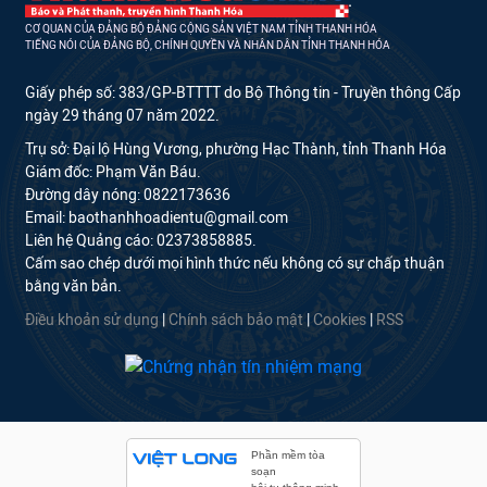
CƠ QUAN CỦA ĐẢNG BỘ ĐẢNG CỘNG SẢN VIỆT NAM TỈNH THANH HÓA
TIẾNG NÓI CỦA ĐẢNG BỘ, CHÍNH QUYỀN VÀ NHÂN DÂN TỈNH THANH HÓA
Giấy phép số: 383/GP-BTTTT do Bộ Thông tin - Truyền thông Cấp
ngày 29 tháng 07 năm 2022.
Trụ sở: Đại lộ Hùng Vương, phường Hạc Thành, tỉnh Thanh Hóa
Giám đốc: Phạm Văn Báu.
Đường dây nóng: 0822173636
Email: baothanhhoadientu@gmail.com
Liên hệ Quảng cáo: 02373858885.
Cấm sao chép dưới mọi hình thức nếu không có sự chấp thuận
bằng văn bản.
Điều khoản sử dụng
|
Chính sách bảo mật
|
Cookies
|
RSS
Phần mềm tòa
soạn