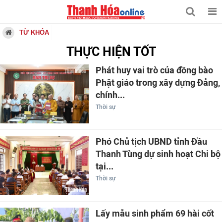
TỪ KHÓA
THỰC HIỆN TỐT
Phát huy vai trò của đồng bào
Phật giáo trong xây dựng Đảng,
chính...
Thời sự
Phó Chủ tịch UBND tỉnh Đầu
Thanh Tùng dự sinh hoạt Chi bộ
tại...
Thời sự
Lấy mẫu sinh phẩm 69 hài cốt