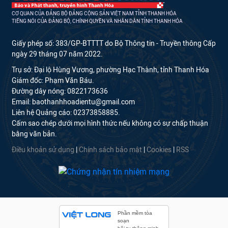
CƠ QUAN CỦA ĐẢNG BỘ ĐẢNG CỘNG SẢN VIỆT NAM TỈNH THANH HÓA
TIẾNG NÓI CỦA ĐẢNG BỘ, CHÍNH QUYỀN VÀ NHÂN DÂN TỈNH THANH HÓA
Giấy phép số: 383/GP-BTTTT do Bộ Thông tin - Truyền thông Cấp
ngày 29 tháng 07 năm 2022.
Trụ sở: Đại lộ Hùng Vương, phường Hạc Thành, tỉnh Thanh Hóa
Giám đốc: Phạm Văn Báu.
Đường dây nóng: 0822173636
Email: baothanhhoadientu@gmail.com
Liên hệ Quảng cáo: 02373858885.
Cấm sao chép dưới mọi hình thức nếu không có sự chấp thuận
bằng văn bản.
Điều khoản sử dụng
|
Chính sách bảo mật
|
Cookies
|
RSS
Phần mềm tòa
soạn