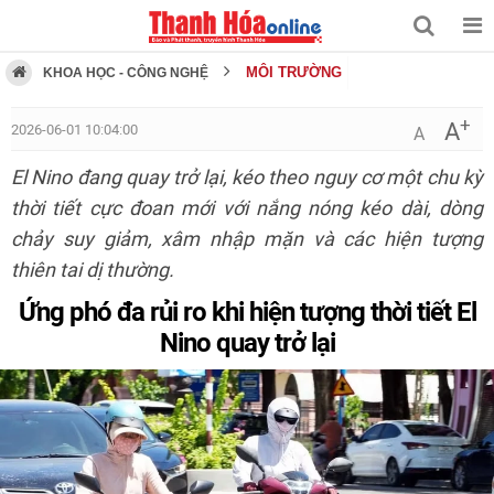
MÔI TRƯỜNG
KHOA HỌC - CÔNG NGHỆ
+
A
2026-06-01 10:04:00
A
El Nino đang quay trở lại, kéo theo nguy cơ một chu kỳ
thời tiết cực đoan mới với nắng nóng kéo dài, dòng
chảy suy giảm, xâm nhập mặn và các hiện tượng
thiên tai dị thường.
Ứng phó đa rủi ro khi hiện tượng thời tiết El
Nino quay trở lại