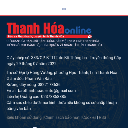
CƠ QUAN CỦA ĐẢNG BỘ ĐẢNG CỘNG SẢN VIỆT NAM TỈNH THANH HÓA
TIẾNG NÓI CỦA ĐẢNG BỘ, CHÍNH QUYỀN VÀ NHÂN DÂN TỈNH THANH HÓA
Giấy phép số: 383/GP-BTTTT do Bộ Thông tin - Truyền thông Cấp
ngày 29 tháng 07 năm 2022.
Trụ sở: Đại lộ Hùng Vương, phường Hạc Thành, tỉnh Thanh Hóa
Giám đốc: Phạm Văn Báu.
Đường dây nóng: 0822173636
Email: baothanhhoadientu@gmail.com
Liên hệ Quảng cáo: 02373858885.
Cấm sao chép dưới mọi hình thức nếu không có sự chấp thuận
bằng văn bản.
Điều khoản sử dụng
|
Chính sách bảo mật
|
Cookies
|
RSS