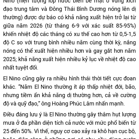
Nino (hiện tượng lớp nước biển bề mặt ở vùng xích
đạo trung tâm và Đông Thái Bình Dương nóng lên dị
thường) được dự báo có khả năng xuất hiện trở lại từ
giữa năm 2026 (từ tháng 6-9 với xác suất 85-95%)
khiến nhiệt độ các tháng có xu thế cao hơn từ 0,5-1,5
độ C so với trung bình nhiều năm cùng thời kỳ, nắng
nóng có thể xuất hiện nhiều hơn và gay gắt hơn năm
2025; khả năng xuất hiện nhiều kỷ lục về nhiệt độ cao
nhất tuyệt đối.
El Nino cũng gây ra nhiều hình thái thời tiết cực đoan
khác. “Năm El Nino thường ít áp thấp nhiệt đới, bão,
nhưng tiềm ẩn khả năng dị thường hơn, cả về cường
độ và quỹ đạo,” ông Hoàng Phúc Lâm nhấn mạnh.
Điều đáng lưu ý là El Nino thường gây thâm hụt lượng
mưa ở đa phần diện tích cả nước với mức phổ biến từ
25 đến 50%. Vì thế, nguy cơ cao xảy ra khô hạn cục bộ,