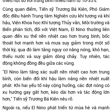
thiếu hụt so với trung bình nhiều năm từ 10-35%.
Cùng quan điểm, Tiến sỹ Trương Bá Kiên, Phó Giám
đốc điều hành Trung tâm Nghiên cứu khí tượng và khí
hậu, Viện Khoa học Khí tượng Thủy văn, Môi trường và
Biển phân tích, đối với Việt Nam, El Nino thường liên
quan đến xu thế nền nhiệt cao hơn trung bình, bốc
thoát hơi mạnh hơn và mưa suy giảm trong một số
thời kỳ, qua đó làm tăng nguy cơ nắng nóng, khô hạn,
thiếu nước và suy giảm dòng chảy. Tuy nhiên, tác
động không đồng đều giữa các vùng.
"El Nino làm tăng xác suất nền nhiệt cao hơn trung
bình, còn biến đổi khí hậu làm nâng nền nhiệt xuất
phát. Khi hai yếu tố này cộng hưởng, các đợt nóng có
xu hướng gay gắt hơn, kéo dài hơn và tác động lớn
hơn," Tiến sỹ Trương Bá Kiên nêu rõ.
Ngoài ra, nếu El Nino phát triển từ mùa hè và mạnh