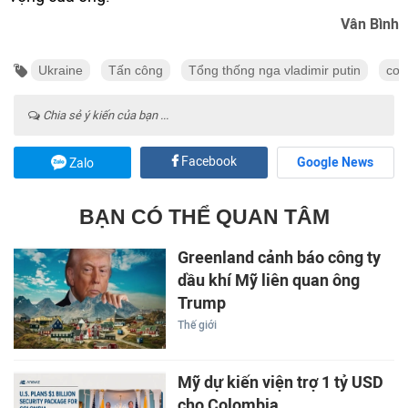
Vân Bình
Ukraine
Tấn công
Tổng thống nga vladimir putin
cơ 
Chia sẻ ý kiến của bạn ...
Facebook
Google News
Zalo
BẠN CÓ THỂ QUAN TÂM
Greenland cảnh báo công ty
dầu khí Mỹ liên quan ông
Trump
Thế giới
Mỹ dự kiến viện trợ 1 tỷ USD
cho Colombia