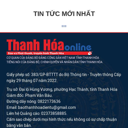
TIN TỨC MỚI NHẤT
CƠ QUAN CỦA ĐẢNG BỘ ĐẢNG CỘNG SẢN VIỆT NAM TỈNH THANH HÓA
TIẾNG NÓI CỦA ĐẢNG BỘ, CHÍNH QUYỀN VÀ NHÂN DÂN TỈNH THANH HÓA
Giấy phép số: 383/GP-BTTTT do Bộ Thông tin - Truyền thông Cấp
ngày 29 tháng 07 năm 2022.
Trụ sở: Đại lộ Hùng Vương, phường Hạc Thành, tỉnh Thanh Hóa
Giám đốc: Phạm Văn Báu.
Đường dây nóng: 0822173636
Email: baothanhhoadientu@gmail.com
Liên hệ Quảng cáo: 02373858885.
Cấm sao chép dưới mọi hình thức nếu không có sự chấp thuận
bằng văn bản.