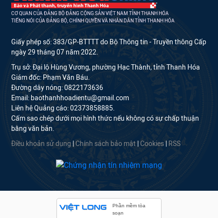
CƠ QUAN CỦA ĐẢNG BỘ ĐẢNG CỘNG SẢN VIỆT NAM TỈNH THANH HÓA
TIẾNG NÓI CỦA ĐẢNG BỘ, CHÍNH QUYỀN VÀ NHÂN DÂN TỈNH THANH HÓA
Giấy phép số: 383/GP-BTTTT do Bộ Thông tin - Truyền thông Cấp
ngày 29 tháng 07 năm 2022.
Trụ sở: Đại lộ Hùng Vương, phường Hạc Thành, tỉnh Thanh Hóa
Giám đốc: Phạm Văn Báu.
Đường dây nóng: 0822173636
Email: baothanhhoadientu@gmail.com
Liên hệ Quảng cáo: 02373858885.
Cấm sao chép dưới mọi hình thức nếu không có sự chấp thuận
bằng văn bản.
Điều khoản sử dụng
|
Chính sách bảo mật
|
Cookies
|
RSS
Phần mềm tòa
soạn