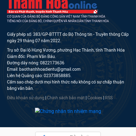
CƠ QUAN CỦA ĐẢNG BỘ ĐẢNG CỘNG SẢN VIỆT NAM TỈNH THANH HÓA
TIẾNG NÓI CỦA ĐẢNG BỘ, CHÍNH QUYỀN VÀ NHÂN DÂN TỈNH THANH HÓA
Giấy phép số: 383/GP-BTTTT do Bộ Thông tin - Truyền thông Cấp
ngày 29 tháng 07 năm 2022.
Trụ sở: Đại lộ Hùng Vương, phường Hạc Thành, tỉnh Thanh Hóa
Giám đốc: Phạm Văn Báu.
Đường dây nóng: 0822173636
Email: baothanhhoadientu@gmail.com
Liên hệ Quảng cáo: 02373858885.
Cấm sao chép dưới mọi hình thức nếu không có sự chấp thuận
bằng văn bản.
Điều khoản sử dụng
|
Chính sách bảo mật
|
Cookies
|
RSS