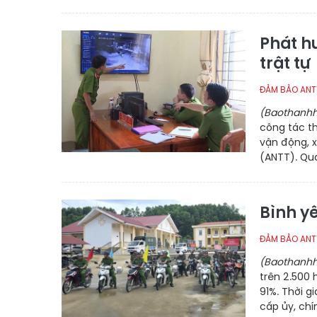
Phát hu
trật tự
ĐẢM BẢO ANT
(Baothanhh
công tác t
vận động, x
(ANTT). Qua
Bình y
ĐẢM BẢO ANT
(Baothanhh
trên 2.500 
91%. Thời g
cấp ủy, chí