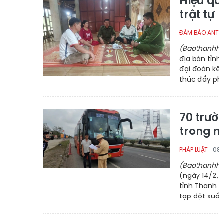
Hiệu q
trật tự
ĐẢM BẢO ANT
(Baothanhh
địa bàn tỉn
đại đoàn kế
thúc đẩy phá
70 trư
trong 
0
PHÁP LUẬT
(Baothanhh
(ngày 14/2,
tỉnh Thanh 
tạp đột xuấ