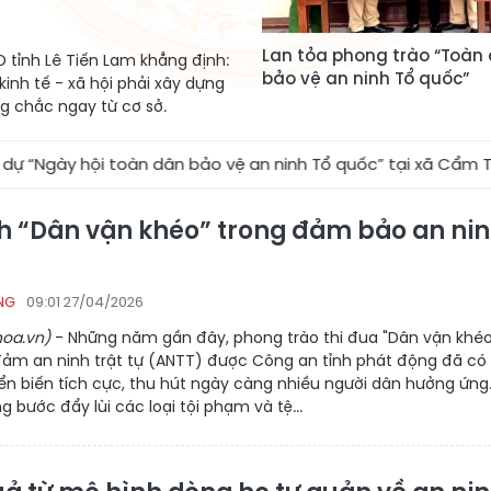
Lan tỏa phong trào “Toàn
 tỉnh Lê Tiến Lam khẳng định:
bảo vệ an ninh Tổ quốc”
kinh tế - xã hội phải xây dựng
ng chắc ngay từ cơ sở.
ội toàn dân bảo vệ an ninh Tổ quốc” tại xã Cẩm Tú
★
X
h “Dân vận khéo” trong đảm bảo an ni
09:01 27/04/2026
NG
oa.vn)
- Những năm gần đây, phong trào thi đua "Dân vận khéo
đảm an ninh trật tự (ANTT) được Công an tỉnh phát động đã có
n biến tích cực, thu hút ngày càng nhiều người dân hưởng ứng
g bước đẩy lùi các loại tội phạm và tệ...