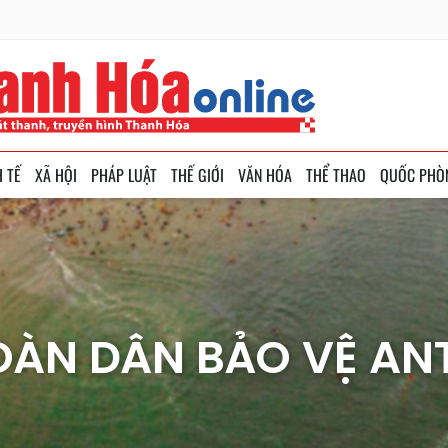
H TẾ
XÃ HỘI
PHÁP LUẬT
THẾ GIỚI
VĂN HÓA
THỂ THAO
QUỐC PHÒ
OÀN DÂN BẢO VỆ AN