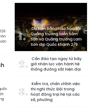
Dự kiến bắn pháo hoa tại
2026
Quảng trường biển Sầm
thôn
Sơn và Quảng trường Lam
được
Sơn dịp Quốc khánh 2/9
Cần đào tạo ngay từ bây
giờ nhân lực vận hành hệ
nh
thống đường sắt hiện đại
Kiểm tra, chấn chỉnh việc
 quốc
thi nghi thức Đội trong
ược
hoạt động trại hè tại các
òng
xã, phường