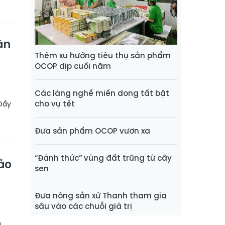
ân
Thêm xu hướng tiêu thụ sản phẩm
OCOP dịp cuối năm
Các làng nghề miến dong tất bật
cho vụ tết
“Đẩy
Đưa sản phẩm OCOP vươn xa
“Đánh thức” vùng đất trũng từ cây
ảo
sen
Đưa nông sản xứ Thanh tham gia
sâu vào các chuỗi giá trị
u