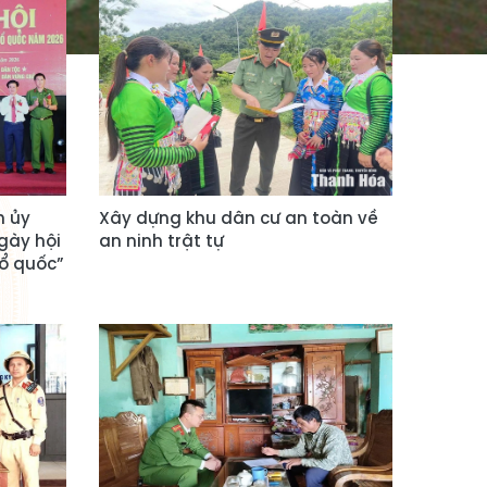
h ủy
Xây dựng khu dân cư an toàn về
gày hội
an ninh trật tự
ổ quốc”