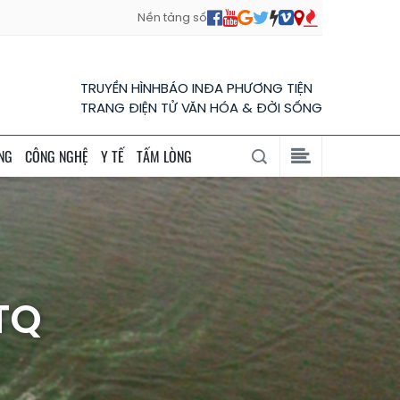
Nền tảng số
TRUYỀN HÌNH
BÁO IN
ĐA PHƯƠNG TIỆN
TRANG ĐIỆN TỬ VĂN HÓA & ĐỜI SỐNG
NG
CÔNG NGHỆ
Y TẾ
TẤM LÒNG
TQ