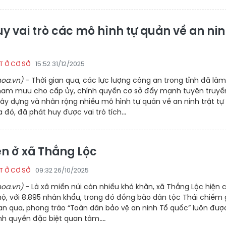
y vai trò các mô hình tự quản về an ni
15:52 31/12/2025
T Ở CƠ SỞ
oa.vn)
- Thời gian qua, các lực lượng công an trong tỉnh đã làm
ham mưu cho cấp ủy, chính quyền cơ sở đẩy mạnh tuyên truyề
ây dựng và nhân rộng nhiều mô hình tự quản về an ninh trật tự
 đó, đã phát huy được vai trò tích...
ên ở xã Thắng Lộc
09:32 26/10/2025
T Ở CƠ SỞ
oa.vn)
- Là xã miền núi còn nhiều khó khăn, xã Thắng Lộc hiện 
hộ, với 8.895 nhân khẩu, trong đó đồng bào dân tộc Thái chiếm
ian qua, phong trào “Toàn dân bảo vệ an ninh Tổ quốc” luôn đượ
nh quyền đặc biệt quan tâm....