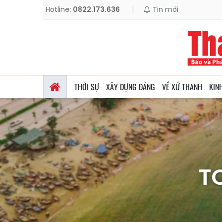
Hotline:
0822.173.636
|
Tin mới
THỜI SỰ
XÂY DỰNG ĐẢNG
VỀ XỨ THANH
KIN
T