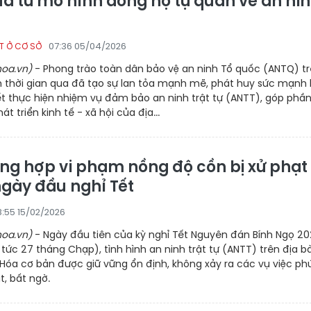
uả từ mô hình dòng họ tự quản về an ni
07:36 05/04/2026
T Ở CƠ SỞ
oa.vn)
- Phong trào toàn dân bảo vệ an ninh Tổ quốc (ANTQ) t
h thời gian qua đã tạo sự lan tỏa mạnh mẽ, phát huy sức mạnh 
t thực hiện nhiệm vụ đảm bảo an ninh trật tự (ANTT), góp phầ
t triển kinh tế - xã hội của địa...
ờng hợp vi phạm nồng độ cồn bị xử phạt
ngày đầu nghỉ Tết
8:55 15/02/2026
oa.vn)
- Ngày đầu tiên của kỳ nghỉ Tết Nguyên đán Bính Ngọ 2
 tức 27 tháng Chạp), tình hình an ninh trật tự (ANTT) trên địa b
Hóa cơ bản được giữ vững ổn định, không xảy ra các vụ việc ph
t, bất ngờ.