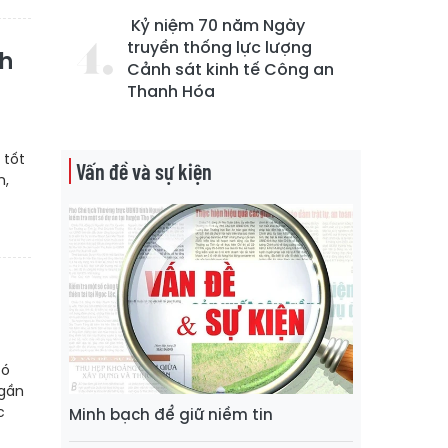
Kỷ niệm 70 năm Ngày
truyền thống lực lượng
nh
Cảnh sát kinh tế Công an
Thanh Hóa
 tốt
Vấn đề và sự kiện
n,
có
 gần
c
Minh bạch để giữ niềm tin