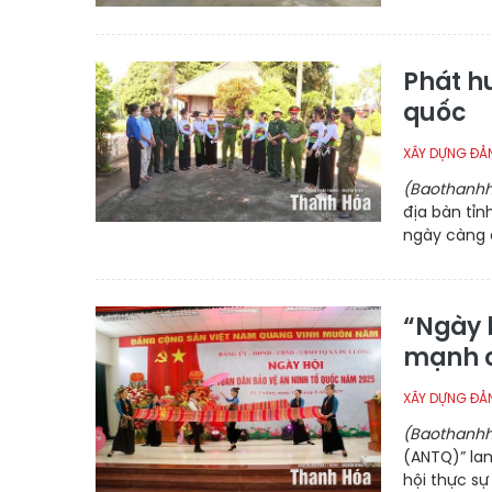
Phát h
quốc
XÂY DỰNG ĐẢ
(Baothanhh
địa bàn tỉn
ngày càng đ
“Ngày 
mạnh c
XÂY DỰNG ĐẢ
(Baothanhh
(ANTQ)” lan
hội thực sự