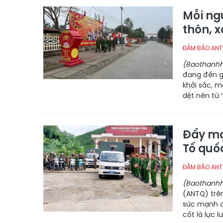
Mỗi ngư
thôn, 
ĐẢM BẢO ANT
(Baothanhh
đang đến g
khởi sắc, m
dệt nên từ 
Đẩy mạ
Tổ quố
ĐẢM BẢO ANT
(Baothanhh
(ANTQ) trê
sức mạnh c
cốt là lực l