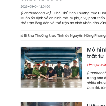
2026-08-04 12:01:00
(Baothanhhoa.vn)
- Phó Chủ tịch Thường trực HĐND
Muốn ổn định về an ninh trật tự phục vụ phát triển 
thế trận lòng dân và thế trận an ninh Nhân dân vữ
hó Bí thư Thường trực Tỉnh ủy Nguyễn Hồng Phong dự “Ngày h
Mô hìn
trật tự
XÂY DỰNG ĐẢ
(Baothanhh
trong bảo 
nhiều chuyể
Qua đó, từn