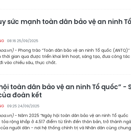
uy sức mạnh toàn dân bảo vệ an ninh T
08:16 25/09/2025
NG
oa.vn)
- Phong trào “Toàn dân bảo vệ an ninh Tổ quốc (ANTQ)” 
h thời gian qua được triển khai linh hoạt, sáng tạo, đưa công tác
i vào chiều sâu, thực chất.
hội toàn dân bảo vệ an ninh Tổ quốc” - 
ủa đoàn kết
09:25 24/09/2025
NG
oa.vn)
- Năm 2025 “Ngày hội toàn dân bảo vệ an ninh Tổ quốc
 tỏa rộng khắp ở 4.517 điểm từ tỉnh đến thôn bản, trở thành ng
 của người dân - nơi hệ thống chính trị và Nhân dân cùng chung