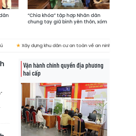
 dân
“Chìa khóa” tập hợp Nhân dân
chung tay giữ bình yên thôn, xóm
ây dựng khu dân cư an toàn về an ninh trật tự
★
Lan tỏ
nh
Vận hành chính quyền địa phương
hai cấp
”
.