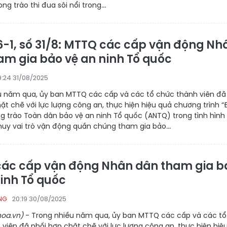
g trào thi đua sôi nổi trong...
6-1, số 31/8: MTTQ các cấp vận động Nh
am gia bảo vệ an ninh Tổ quốc
9:24 31/08/2025
u năm qua, ủy ban MTTQ các cấp và các tổ chức thành viên đã
ặt chẽ với lực lượng công an, thực hiện hiệu quả chương trình 
 trào Toàn dân bảo vệ an ninh Tổ quốc (ANTQ) trong tình hình
huy vai trò vận động quần chúng tham gia bảo...
ác cấp vận động Nhân dân tham gia b
ninh Tổ quốc
20:19 30/08/2025
NG
oa.vn)
- Trong nhiều năm qua, ủy ban MTTQ các cấp và các tổ
viên đã phối hợp chặt chẽ với lực lượng công an, thực hiện hiệ