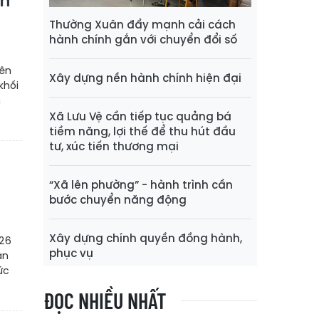
nh
Thường Xuân đẩy mạnh cải cách
hành chính gắn với chuyển đổi số
rên
Xây dựng nền hành chính hiện đại
khối
n
Xã Lưu Vệ cần tiếp tục quảng bá
tiềm năng, lợi thế để thu hút đầu
tư, xúc tiến thương mại
“Xã lên phường” - hành trình cần
bước chuyển năng động
Xây dựng chính quyền đồng hành,
026
phục vụ
àn
ức
ĐỌC NHIỀU NHẤT