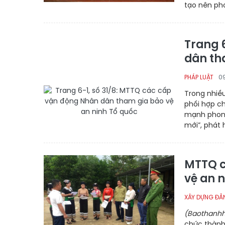
tạo nên phon
Trang 
dân th
0
PHÁP LUẬT
Trong nhiề
phối hợp ch
mạnh phong
mới”, phát 
MTTQ c
vệ an 
XÂY DỰNG ĐẢ
(Baothanhh
chức thành 