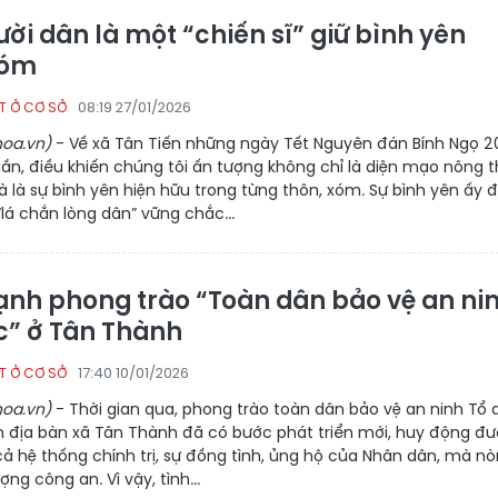
ời dân là một “chiến sĩ” giữ bình yên
xóm
08:19 27/01/2026
T Ở CƠ SỞ
oa.vn)
- Về xã Tân Tiến những ngày Tết Nguyên đán Bính Ngọ 
ần, điều khiến chúng tôi ấn tượng không chỉ là diện mạo nông 
à là sự bình yên hiện hữu trong từng thôn, xóm. Sự bình yên ấy 
“lá chắn lòng dân” vững chắc...
nh phong trào “Toàn dân bảo vệ an ni
c” ở Tân Thành
17:40 10/01/2026
T Ở CƠ SỞ
oa.vn)
- Thời gian qua, phong trào toàn dân bảo vệ an ninh Tổ
n địa bàn xã Tân Thành đã có bước phát triển mới, huy động đ
ả hệ thống chính trị, sự đồng tình, ủng hộ của Nhân dân, mà n
ượng công an. Vì vậy, tình...