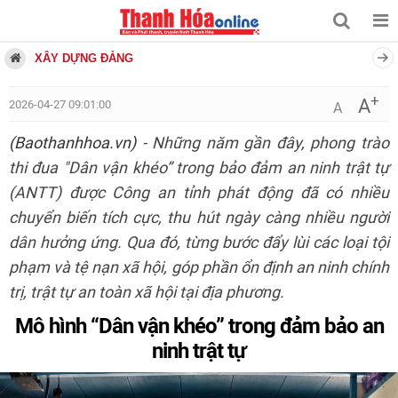
XÂY DỰNG ĐẢNG
+
A
2026-04-27 09:01:00
A
(Baothanhhoa.vn)
- Những năm gần đây, phong trào
thi đua "Dân vận khéo” trong bảo đảm an ninh trật tự
(ANTT) được Công an tỉnh phát động đã có nhiều
chuyển biến tích cực, thu hút ngày càng nhiều người
dân hưởng ứng. Qua đó, từng bước đẩy lùi các loại tội
phạm và tệ nạn xã hội, góp phần ổn định an ninh chính
trị, trật tự an toàn xã hội tại địa phương.
Mô hình “Dân vận khéo” trong đảm bảo an
ninh trật tự