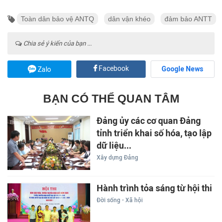
Toàn dân bảo vệ ANTQ
dân vận khéo
đảm bảo ANTT
Chia sẻ ý kiến của bạn ...
Facebook
Google News
Zalo
BẠN CÓ THỂ QUAN TÂM
Đảng ủy các cơ quan Đảng
tỉnh triển khai số hóa, tạo lập
dữ liệu...
Xây dựng Đảng
Hành trình tỏa sáng từ hội thi
Đời sống - Xã hội