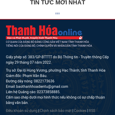
TIN TỨC MỚI NHẤT
CƠ QUAN CỦA ĐẢNG BỘ ĐẢNG CỘNG SẢN VIỆT NAM TỈNH THANH HÓA
TIẾNG NÓI CỦA ĐẢNG BỘ, CHÍNH QUYỀN VÀ NHÂN DÂN TỈNH THANH HÓA
Giấy phép số: 383/GP-BTTTT do Bộ Thông tin - Truyền thông Cấp
ngày 29 tháng 07 năm 2022.
Trụ sở: Đại lộ Hùng Vương, phường Hạc Thành, tỉnh Thanh Hóa
Giám đốc: Phạm Văn Báu.
Đường dây nóng: 0822173636
Email: baothanhhoadientu@gmail.com
Liên hệ Quảng cáo: 02373858885.
Cấm sao chép dưới mọi hình thức nếu không có sự chấp thuận
bằng văn bản.
Điều khoản sử dụng
|
Chính sách bảo mật
|
Cookies
|
RSS