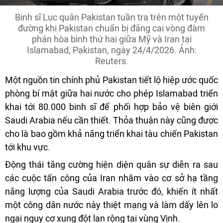
Binh sĩ Lục quân Pakistan tuần tra trên một tuyến
đường khi Pakistan chuẩn bị đăng cai vòng đàm
phán hòa bình thứ hai giữa Mỹ và Iran tại
Islamabad, Pakistan, ngày 24/4/2026. Ảnh:
Reuters.
Một nguồn tin chính phủ Pakistan tiết lộ hiệp ước quốc
phòng bí mật giữa hai nước cho phép Islamabad triển
khai tới 80.000 binh sĩ để phối hợp bảo vệ biên giới
Saudi Arabia nếu cần thiết. Thỏa thuận này cũng được
cho là bao gồm khả năng triển khai tàu chiến Pakistan
tới khu vực.
Động thái tăng cường hiện diện quân sự diễn ra sau
các cuộc tấn công của Iran nhằm vào cơ sở hạ tầng
năng lượng của Saudi Arabia trước đó, khiến ít nhất
một công dân nước này thiệt mạng và làm dấy lên lo
ngại nguy cơ xung đột lan rộng tại vùng Vịnh.