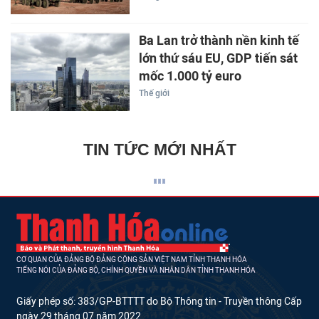
Ba Lan trở thành nền kinh tế
lớn thứ sáu EU, GDP tiến sát
mốc 1.000 tỷ euro
Thế giới
TIN TỨC MỚI NHẤT
CƠ QUAN CỦA ĐẢNG BỘ ĐẢNG CỘNG SẢN VIỆT NAM TỈNH THANH HÓA
TIẾNG NÓI CỦA ĐẢNG BỘ, CHÍNH QUYỀN VÀ NHÂN DÂN TỈNH THANH HÓA
Giấy phép số: 383/GP-BTTTT do Bộ Thông tin - Truyền thông Cấp
ngày 29 tháng 07 năm 2022.