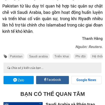
Pakistan từ lâu duy trì quan hệ hợp tác quân sự chặt
chẽ với Saudi Arabia, bao gồm hoạt động huấn luyện
và triển khai cố vấn quân sự, trong khi Riyadh nhiều
lần hỗ trợ tài chính cho Islamabad trong các giai đoạn
kinh tế khó khăn.
Thanh Hằng
Nguồn: Reuters.
Pakistan
Saudi arabia
Triển khai
Phi đội
Hệ thốn
Chia sẻ ý kiến của bạn ...
Facebook
Google News
Zalo
BẠN CÓ THỂ QUAN TÂM
Saudi Arabia và Pháp trao