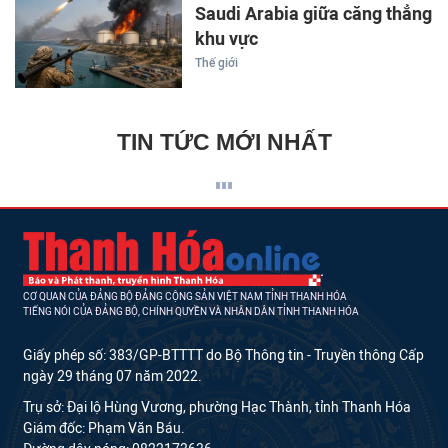
Saudi Arabia giữa căng thẳng
khu vực
Thế giới
TIN TỨC MỚI NHẤT
CƠ QUAN CỦA ĐẢNG BỘ ĐẢNG CỘNG SẢN VIỆT NAM TỈNH THANH HÓA
TIẾNG NÓI CỦA ĐẢNG BỘ, CHÍNH QUYỀN VÀ NHÂN DÂN TỈNH THANH HÓA
Giấy phép số: 383/GP-BTTTT do Bộ Thông tin - Truyền thông Cấp
ngày 29 tháng 07 năm 2022.
Trụ sở: Đại lộ Hùng Vương, phường Hạc Thành, tỉnh Thanh Hóa
Giám đốc: Phạm Văn Báu.