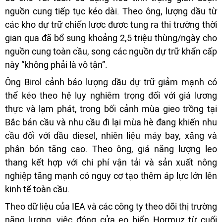
nguồn cung tiếp tục kéo dài. Theo ông, lượng dầu từ
các kho dự trữ chiến lược được tung ra thị trường thời
gian qua đã bổ sung khoảng 2,5 triệu thùng/ngày cho
nguồn cung toàn cầu, song các nguồn dự trữ khẩn cấp
này “không phải là vô tận”.
Ông Birol cảnh báo lượng dầu dự trữ giảm mạnh có
thể kéo theo hệ lụy nghiêm trọng đối với giá lương
thực và lạm phát, trong bối cảnh mùa gieo trồng tại
Bắc bán cầu và nhu cầu đi lại mùa hè đang khiến nhu
cầu đối với dầu diesel, nhiên liệu máy bay, xăng và
phân bón tăng cao. Theo ông, giá năng lượng leo
thang kết hợp với chi phí vận tải và sản xuất nông
nghiệp tăng mạnh có nguy cơ tạo thêm áp lực lớn lên
kinh tế toàn cầu.
Theo dữ liệu của IEA và các công ty theo dõi thị trường
năng lượng, việc đóng cửa eo biển Hormuz từ cuối