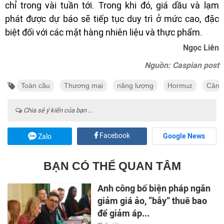
chỉ trong vài tuần tới. Trong khi đó, giá dầu và lạm
phát được dự báo sẽ tiếp tục duy trì ở mức cao, đặc
biệt đối với các mặt hàng nhiên liệu và thực phẩm.
Ngọc Liên
Nguồn: Caspian post
Toàn cầu
Thương mại
năng lượng
Hormuz
Cảnh
Chia sẻ ý kiến của bạn ...
Facebook
Google News
Zalo
BẠN CÓ THỂ QUAN TÂM
Anh công bố biện pháp ngăn
giảm giá ảo, “bẫy” thuê bao
để giảm áp...