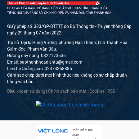
CƠ QUAN CỦA ĐẢNG BỘ ĐẢNG CỘNG SẢN VIỆT NAM TỈNH THANH HÓA
TIẾNG NÓI CỦA ĐẢNG BỘ, CHÍNH QUYỀN VÀ NHÂN DÂN TỈNH THANH HÓA
Giấy phép số: 383/GP-BTTTT do Bộ Thông tin - Truyền thông Cấp
ngày 29 tháng 07 năm 2022.
Trụ sở: Đại lộ Hùng Vương, phường Hạc Thành, tỉnh Thanh Hóa
Giám đốc: Phạm Văn Báu.
Đường dây nóng: 0822173636
Email: baothanhhoadientu@gmail.com
Liên hệ Quảng cáo: 02373858885.
Cấm sao chép dưới mọi hình thức nếu không có sự chấp thuận
bằng văn bản.
Điều khoản sử dụng
|
Chính sách bảo mật
|
Cookies
|
RSS
Phần mềm tòa
soạn