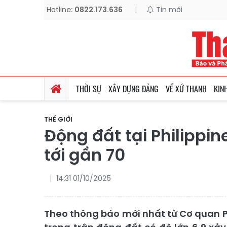
Hotline:
0822.173.636
|
Tin mới
THỜI SỰ
XÂY DỰNG ĐẢNG
VỀ XỨ THANH
KIN
THẾ GIỚI
Động đất tại Philippin
tới gần 70
14:31 01/10/2025
Theo thông báo mới nhất từ Cơ quan P