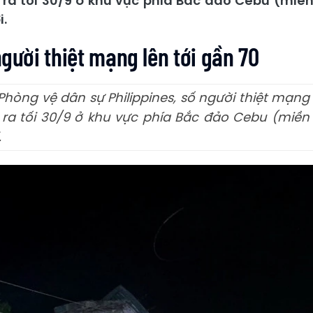
y ra tối 30/9 ở khu vực phía Bắc đảo Cebu (miề
i.
người thiệt mạng lên tới gần 70
hòng vệ dân sự Philippines, số người thiệt mạng
y ra tối 30/9 ở khu vực phía Bắc đảo Cebu (miền
.