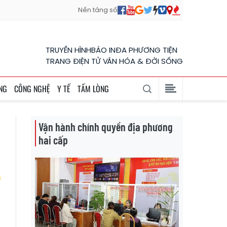
Nền tảng số
TRUYỀN HÌNH
BÁO IN
ĐA PHƯƠNG TIỆN
TRANG ĐIỆN TỬ VĂN HÓA & ĐỜI SỐNG
NG
CÔNG NGHỆ
Y TẾ
TẤM LÒNG
Vận hành chính quyền địa phương
hai cấp
g