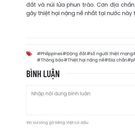
đất và núi lửa phun trào. Cơn địa chấ
gây thiệt hại nặng nề nhất tại nước này
#Philippines
#Động đất
#số người thiệt mạng
#Thông báo
#Thiệt hại nặng nề
#Địa chấn
#ph
BÌNH LUẬN
Xin vui lòng gõ tiếng Việt có dấu