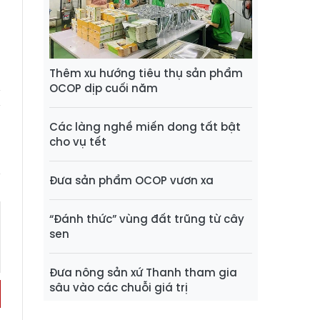
t
N
Thêm xu hướng tiêu thụ sản phẩm
OCOP dịp cuối năm
Các làng nghề miến dong tất bật
cho vụ tết
Đưa sản phẩm OCOP vươn xa
“Đánh thức” vùng đất trũng từ cây
sen
Đưa nông sản xứ Thanh tham gia
sâu vào các chuỗi giá trị