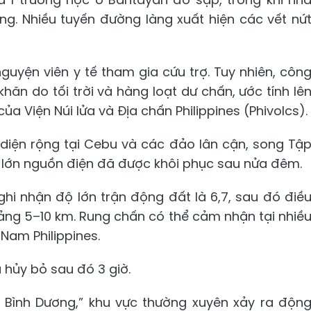
ng. Nhiều tuyến đường làng xuất hiện các vết nứ
guyện viên y tế tham gia cứu trợ. Tuy nhiên, côn
hăn do tối trời và hàng loạt dư chấn, ước tính lê
của Viện Núi lửa và Địa chấn Philippines (Phivolcs).
diện rộng tại Cebu và các đảo lân cận, song Tậ
n lớn nguồn điện đã được khôi phục sau nửa đêm.
ghi nhận độ lớn trận động đất là 6,7, sau đó điề
hoảng 5–10 km. Rung chấn có thể cảm nhận tại nhiề
Nam Philippines.
hủy bỏ sau đó 3 giờ.
ái Bình Dương,” khu vực thường xuyên xảy ra độn