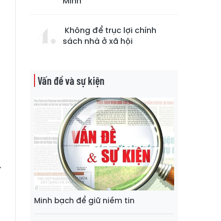
Minh
Không để trục lợi chính
sách nhà ở xã hội
o
n
Vấn đề và sự kiện
ố
u
a
ữ
g
Minh bạch để giữ niềm tin
à