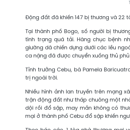
Động đất đã khiến 147 bị thương và 22 t
Tại thành phố Bogo, số người bị thươn
tình trạng quá tải. Hàng chục bệnh nh
giường dã chiến dựng dưới các lều ngoà
ca nặng đã được chuyển xuống thủ phủ
Tỉnh trưởng Cebu, bà Pamela Baricuatr
trị ngoài trời.
Nhiều hình ảnh lan truyền trên mạng 
trận động đất như tháp chuông một nhà
dội rồi đổ sập, may mắn không có thươ
mại ở thành phố Cebu đổ sập khiến ngư
Theo báo cáo, 1 tòa nhà thương mại v