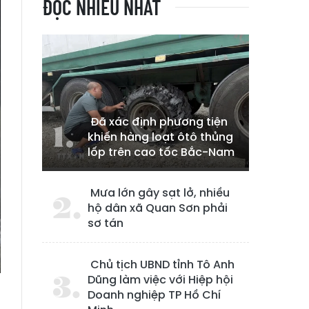
ĐỌC NHIỀU NHẤT
Đã xác định phương tiện
khiến hàng loạt ôtô thủng
lốp trên cao tốc Bắc-Nam
Mưa lớn gây sạt lở, nhiều
hộ dân xã Quan Sơn phải
sơ tán
Chủ tịch UBND tỉnh Tô Anh
Dũng làm việc với Hiệp hội
Doanh nghiệp TP Hồ Chí