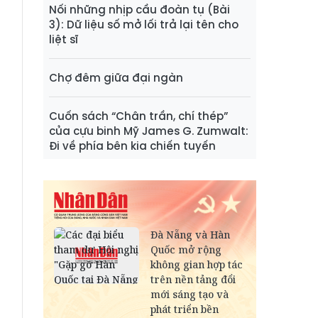
Nối những nhịp cầu đoàn tụ (Bài
3): Dữ liệu số mở lối trả lại tên cho
liệt sĩ
Chợ đêm giữa đại ngàn
Cuốn sách “Chân trần, chí thép”
của cựu binh Mỹ James G. Zumwalt:
Đi về phía bên kia chiến tuyến