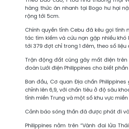
hàng thức ăn nhanh tại Bogo hư hại nặ
rộng tới 5cm.
Chính quyền tỉnh Cebu đã kêu gọi tình n
tác tìm kiếm và cứu nạn gặp nhiều khó k
tới 379 đợt chỉ trong 1 đêm, theo số liệu 
Trận động đất cũng gây mất điện trên 
đoàn Lưới điện Philippines cho biết phầ
Ban đầu, Cơ quan Địa chấn Philippines 
chỉnh lên 6,9, với chấn tiêu ở độ sâu k
tỉnh miền Trung và một số khu vực miền 
Cảnh báo sóng thần đã được phát đi và 
Philippines nằm trên “Vành đai lửa Th