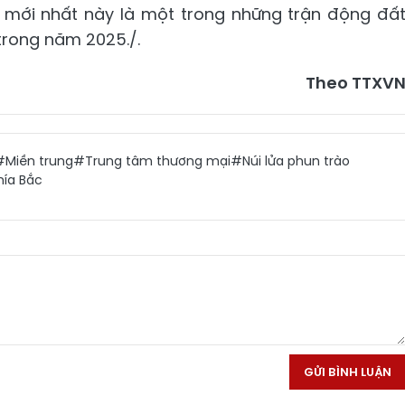
n mới nhất này là một trong những trận động đấ
 trong năm 2025./.
Theo TTXV
#Miền trung
#Trung tâm thương mại
#Núi lửa phun trào
ía Bắc
GỬI BÌNH LUẬN