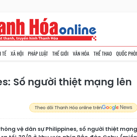
H TẾ
XÃ HỘI
PHÁP LUẬT
THẾ GIỚI
VĂN HÓA
THỂ THAO
QUỐC PHÒ
es: Số người thiệt mạng lên
Theo dõi Thanh Hóa online trên
hòng vệ dân sự Philippines, số người thiệt mạn