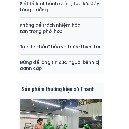
Siết kỷ luật hành chính, tạo lực đẩy
t
tăng trưởng
Không để trách nhiệm hòa
g
tan trong phối hợp
n
Tạo “lá chắn” bảo vệ trước thiên tai
p
Đừng để lòng tin của người bệnh bị
đánh cắp
u
Sản phẩm thương hiệu xứ Thanh
u
g