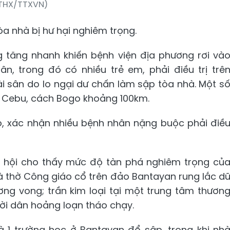
THX/TTXVN)
òa nhà bị hư hại nghiêm trọng.
g tăng nhanh khiến bệnh viện địa phương rơi và
ân, trong đó có nhiều trẻ em, phải điều trị trê
i sân do lo ngại dư chấn làm sập tòa nhà. Một s
 Cebu, cách Bogo khoảng 100km.
o, xác nhận nhiều bệnh nhân nặng buộc phải điề
xã hội cho thấy mức độ tàn phá nghiêm trọng củ
 thờ Công giáo cổ trên đảo Bantayan rung lắc d
ng vong; trần kim loại tại một trung tâm thươn
ời dân hoảng loạn tháo chạy.
à 1 trường học ở Bantayan đổ sập, trong khi nh