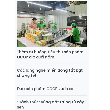
g
g
,
Thêm xu hướng tiêu thụ sản phẩm
OCOP dịp cuối năm
Các làng nghề miến dong tất bật
cho vụ tết
Đưa sản phẩm OCOP vươn xa
“Đánh thức” vùng đất trũng từ cây
sen