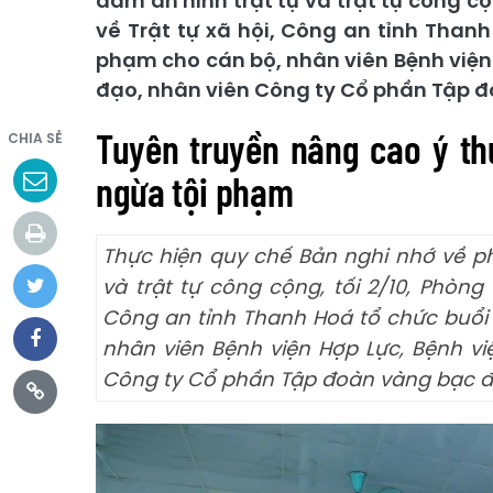
đảm an ninh trật tự và trật tự công c
về Trật tự xã hội, Công an tỉnh Than
phạm cho cán bộ, nhân viên Bệnh viện
đạo, nhân viên Công ty Cổ phần Tập đ
Tuyên truyền nâng cao ý th
CHIA SẺ
ngừa tội phạm
Thực hiện quy chế Bản nghi nhớ về ph
và trật tự công cộng, tối 2/10, Phòng
Công an tỉnh Thanh Hoá tổ chức buổi
nhân viên Bệnh viện Hợp Lực, Bệnh v
Công ty Cổ phần Tập đoàn vàng bạc đ