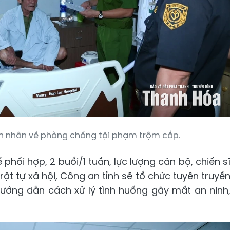
nh nhân về phòng chống tội phạm trộm cắp.
phối hợp, 2 buổi/1 tuần, lực lượng cán bộ, chiến s
ật tự xã hội, Công an tỉnh sẽ tổ chức tuyên truyề
ướng dẫn cách xử lý tình huống gây mất an ninh