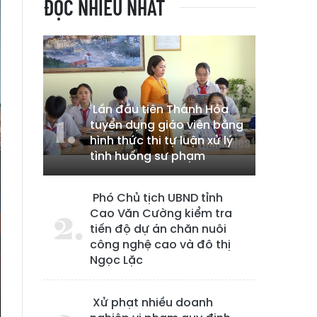
ĐỌC NHIỀU NHẤT
Lần đầu tiên Thanh Hóa
tuyển dụng giáo viên bằng
hình thức thi tự luận xử lý
tình huống sư phạm
Phó Chủ tịch UBND tỉnh
Cao Văn Cường kiểm tra
tiến độ dự án chăn nuôi
công nghệ cao và đô thị
Ngọc Lặc
Xử phạt nhiều doanh