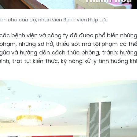
ạm cho cán bộ, nhân viên Bệnh viện Hợp Lực
n các bệnh viện và công ty đã được phổ biến nhữn
 phạm, những sơ hở, thiếu sót mà tội phạm có th
 ngừa và hướng dẫn cách thức phòng, tránh; hướn
h, trật tự; kiến thức, kỹ năng xử lý tình huống kh