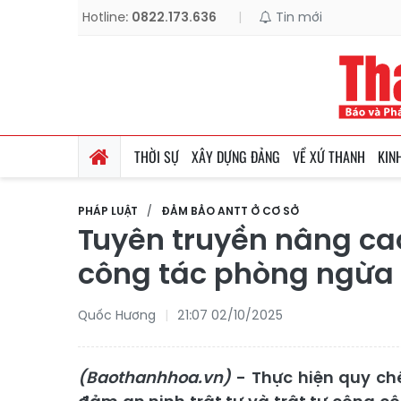
Hotline:
0822.173.636
|
Tin mới
THỜI SỰ
XÂY DỰNG ĐẢNG
VỀ XỨ THANH
KIN
PHÁP LUẬT
ĐẢM BẢO ANTT Ở CƠ SỞ
Tuyên truyền nâng cao
công tác phòng ngừa
Quốc Hương
21:07 02/10/2025
(Baothanhhoa.vn)
- Thực hiện quy ch