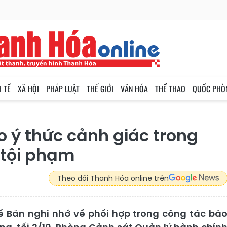
H TẾ
XÃ HỘI
PHÁP LUẬT
THẾ GIỚI
VĂN HÓA
THỂ THAO
QUỐC PHÒ
 ý thức cảnh giác trong
 tội phạm
Theo dõi Thanh Hóa online trên
ế Bản nghi nhớ về phối hợp trong công tác bả