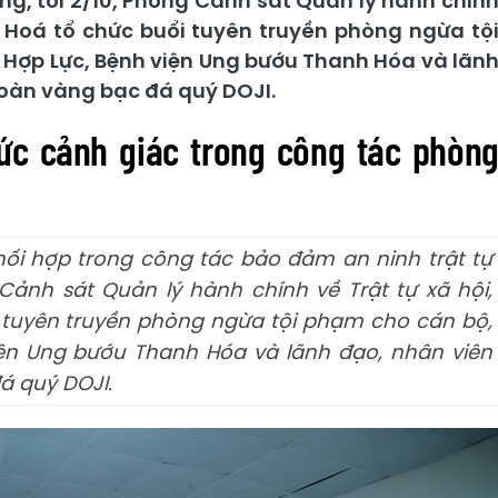
ộng, tối 2/10, Phòng Cảnh sát Quản lý hành chín
h Hoá tổ chức buổi tuyên truyền phòng ngừa tộ
 Hợp Lực, Bệnh viện Ung bướu Thanh Hóa và lãn
oàn vàng bạc đá quý DOJI.
ức cảnh giác trong công tác phòn
ối hợp trong công tác bảo đảm an ninh trật tự
 Cảnh sát Quản lý hành chính về Trật tự xã hội,
 tuyên truyền phòng ngừa tội phạm cho cán bộ,
iện Ung bướu Thanh Hóa và lãnh đạo, nhân viên
á quý DOJI.