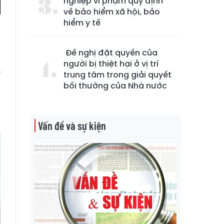
nghiệp vi phạm quy định
về bảo hiểm xã hội, bảo
hiểm y tế
Đề nghị đặt quyền của
g
người bị thiệt hại ở vị trí
ể
trung tâm trong giải quyết
g
bồi thường của Nhà nước
i
Vấn đề và sự kiện