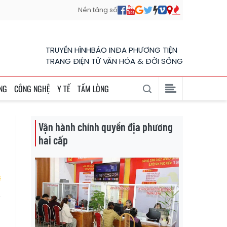
Nền tảng số
TRUYỀN HÌNH
BÁO IN
ĐA PHƯƠNG TIỆN
TRANG ĐIỆN TỬ VĂN HÓA & ĐỜI SỐNG
NG
CÔNG NGHỆ
Y TẾ
TẤM LÒNG
Vận hành chính quyền địa phương
hai cấp
o