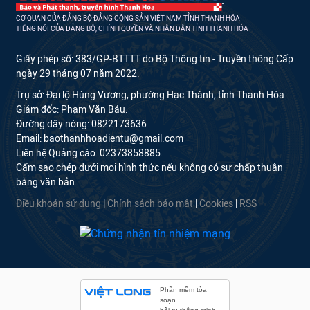
CƠ QUAN CỦA ĐẢNG BỘ ĐẢNG CỘNG SẢN VIỆT NAM TỈNH THANH HÓA
TIẾNG NÓI CỦA ĐẢNG BỘ, CHÍNH QUYỀN VÀ NHÂN DÂN TỈNH THANH HÓA
Giấy phép số: 383/GP-BTTTT do Bộ Thông tin - Truyền thông Cấp
ngày 29 tháng 07 năm 2022.
Trụ sở: Đại lộ Hùng Vương, phường Hạc Thành, tỉnh Thanh Hóa
Giám đốc: Phạm Văn Báu.
Đường dây nóng: 0822173636
Email: baothanhhoadientu@gmail.com
Liên hệ Quảng cáo: 02373858885.
Cấm sao chép dưới mọi hình thức nếu không có sự chấp thuận
bằng văn bản.
Điều khoản sử dụng
|
Chính sách bảo mật
|
Cookies
|
RSS
Phần mềm tòa
soạn