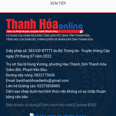
XEM TIẾP
CƠ QUAN CỦA ĐẢNG BỘ ĐẢNG CỘNG SẢN VIỆT NAM TỈNH THANH HÓA
TIẾNG NÓI CỦA ĐẢNG BỘ, CHÍNH QUYỀN VÀ NHÂN DÂN TỈNH THANH HÓA
Giấy phép số: 383/GP-BTTTT do Bộ Thông tin - Truyền thông Cấp
ngày 29 tháng 07 năm 2022.
Trụ sở: Đại lộ Hùng Vương, phường Hạc Thành, tỉnh Thanh Hóa
Giám đốc: Phạm Văn Báu.
Đường dây nóng: 0822173636
Email: baothanhhoadientu@gmail.com
Liên hệ Quảng cáo: 02373858885.
Cấm sao chép dưới mọi hình thức nếu không có sự chấp thuận
bằng văn bản.
Điều khoản sử dụng
|
Chính sách bảo mật
|
Cookies
|
RSS