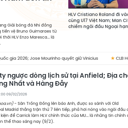
HLV Cristiano Roland đi vào
cùng U17 Việt Nam; Man Ci
ang Giải bóng đá Nhi đồng
chiếm ngôi đầu Ngoại hạ
 tiền vệ Bruno Guimaraes từ
thời HLV Enzo Maresca... là
.
se Mourinho quyết giữ Vinicius
★
CLB Hải Phòng chọn x
y ngược dòng lịch sử tại Anfield; Địa c
ống Nhất và Hàng Đẫy
:00 09/02/2026
oa.vn)
- Sân Trống Đồng lên báo Anh, được so sánh với Old
eal Madrid thắng trận thứ 7 liên tiếp, phả hơi nóng vào ngôi đầu
 kiện để Carrick làm HLV chính thức của MU... là những tin chính
in thể thao sáng nay (9/2).