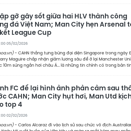
ặp gỡ gây sốt giữa hai HLV thành công
ng đá Việt Nam; Man City hẹn Arsenal t
kết League Cup
:00 05/02/2026
oa.vn)
- CAHN thắng tưng bừng đại diện Singapore trong ngày 
Harry Maguire chấp nhận giảm lương sâu để ở lại Manchester Uni
0m súng ngắn hơi châu Á... là những tin chính có trong bản tin.
ình FC để lại hình ảnh phản cảm sau th
ớc CAHN; Man City hụt hơi, Man Utd kịc
o top 4
:00 02/02/2026
oa.vn)
- Carlos Alcaraz đi vào lịch sử sau chức vô địch Australia