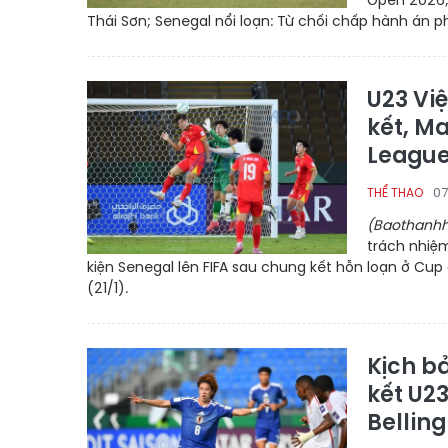
Open 2026;
Thái Sơn; Senegal nổi loạn: Từ chối chấp hành án ph
U23 Vi
kết, M
Leagu
07
THỂ THAO
(Baothanhh
trách nhiệ
kiện Senegal lên FIFA sau chung kết hỗn loạn ở Cup 
(21/1).
Kịch b
kết U2
Bellin