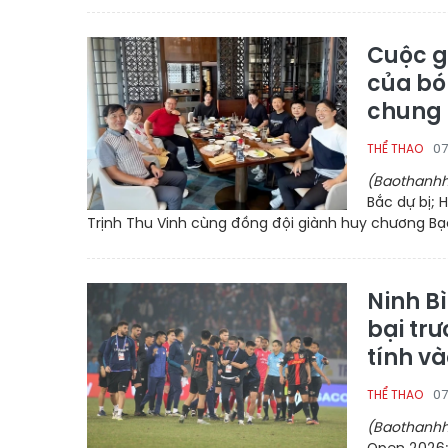
Cuộc g
của bó
chung 
07
THỂ THAO
(Baothanhh
Bắc dự bị; 
Trịnh Thu Vinh cùng đồng đội giành huy chương Bạc 1
Ninh B
bại trư
tính và
07
THỂ THAO
(Baothanhh