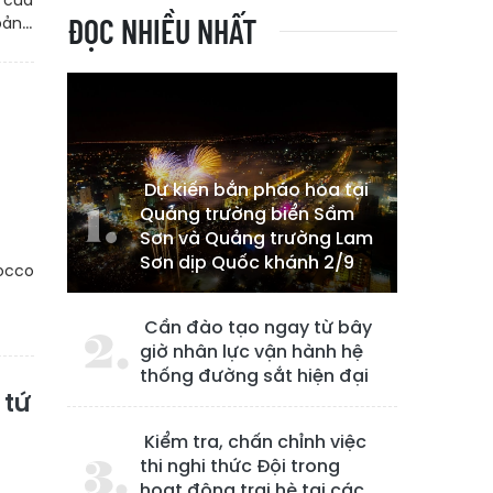
 của
ĐỌC NHIỀU NHẤT
ản...
Dự kiến bắn pháo hoa tại
Quảng trường biển Sầm
Sơn và Quảng trường Lam
Sơn dịp Quốc khánh 2/9
rocco
Cần đào tạo ngay từ bây
giờ nhân lực vận hành hệ
thống đường sắt hiện đại
 tứ
Kiểm tra, chấn chỉnh việc
thi nghi thức Đội trong
hoạt động trại hè tại các