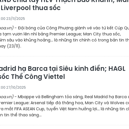
 Liverpool thua sốc
:00 23/11/2025
oa.vn)
- Đội bóng của Công Phượng giành vé vào tứ kết Cúp Q
a tạm vươn lên nhì bảng Premier League; Man City thua sốc,
hìm sâu vào khủng hoảng... là những tin chính có trong bản tin t
ay (23/11).
drid hạ Barca tại Siêu kinh điển; HAGL
sốc Thể Công Viettel
:00 27/10/2025
oa.vn)
- Mbappe và Bellingham tỏa sáng, Real Madrid hạ Barca
Premier League: Arsenal tiếp đà thăng hoa, Man City và Wolves 
A ra mắt FIFA ASEAN Cup, tuyển Việt Nam hưởng lợi... là những tin 
n tin thể thao sáng...