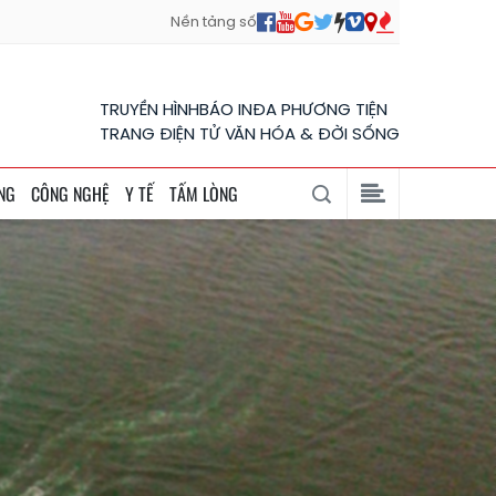
Nền tảng số
TRUYỀN HÌNH
BÁO IN
ĐA PHƯƠNG TIỆN
TRANG ĐIỆN TỬ VĂN HÓA & ĐỜI SỐNG
NG
CÔNG NGHỆ
Y TẾ
TẤM LÒNG