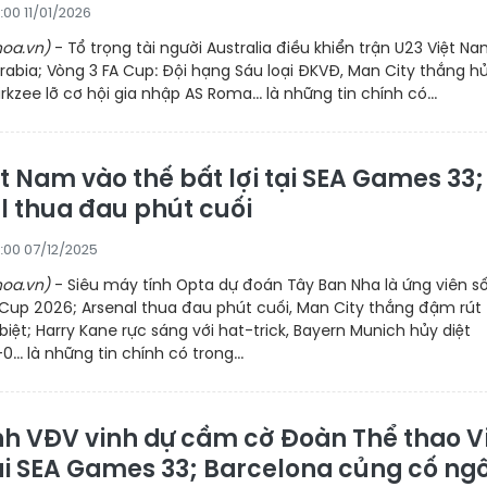
:00 11/01/2026
oa.vn)
- Tổ trọng tài người Australia điều khiển trận U23 Việt Na
rabia; Vòng 3 FA Cup: Đội hạng Sáu loại ĐKVĐ, Man City thắng h
zee lỡ cơ hội gia nhập AS Roma... là những tin chính có...
t Nam vào thế bất lợi tại SEA Games 33;
l thua đau phút cuối
:00 07/12/2025
oa.vn)
- Siêu máy tính Opta dự đoán Tây Ban Nha là ứng viên số
 Cup 2026; Arsenal thua đau phút cuối, Man City thắng đậm rút
iệt; Harry Kane rực sáng với hat-trick, Bayern Munich hủy diệt
0... là những tin chính có trong...
nh VĐV vinh dự cầm cờ Đoàn Thể thao V
i SEA Games 33; Barcelona củng cố ngô