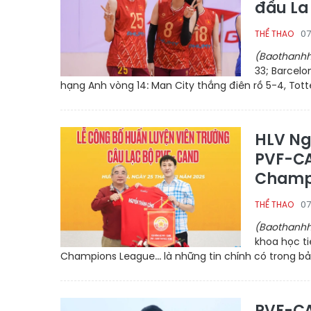
đầu La
07
THỂ THAO
(Baothanhh
33; Barcelo
hạng Anh vòng 14: Man City thắng điên rồ 5-4, Tott
HLV Ng
PVF-CA
Champ
07
THỂ THAO
(Baothanhh
khoa học ti
Champions League... là những tin chính có trong bản
PVF-CA