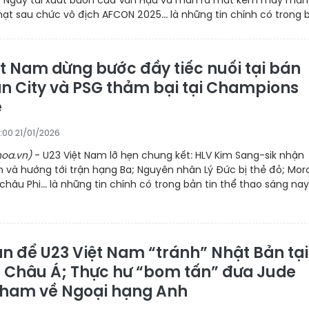
 Ngày tái xuất buồn của Văn Hậu và màn ra mắt kém may mắn
ạt sau chức vô địch AFCON 2025... là những tin chính có trong b
ệt Nam dừng bước đầy tiếc nuối tại bán
an City và PSG thảm bại tại Champions
e
:00 21/01/2026
oa.vn)
- U23 Việt Nam lỡ hẹn chung kết: HLV Kim Sang-sik nhận
m và hướng tới trận hạng Ba; Nguyên nhân Lý Đức bị thẻ đỏ; Mo
châu Phi... là những tin chính có trong bản tin thể thao sáng nay
ản để U23 Việt Nam “tránh” Nhật Bản tại
3 Châu Á; Thực hư “bom tấn” đưa Jude
gham về Ngoại hạng Anh