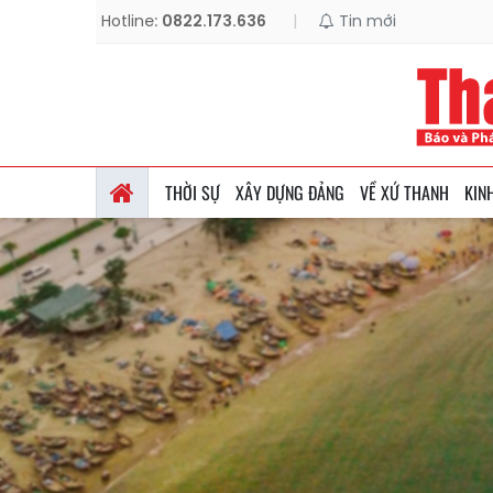
Hotline:
0822.173.636
|
Tin mới
THỜI SỰ
XÂY DỰNG ĐẢNG
VỀ XỨ THANH
KIN