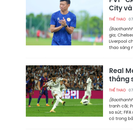
City và
07
THỂ THAO
(Baothanhh
gia; Chelse
Liverpool c
thao sáng n
Real Ma
thắng 
07
THỂ THAO
(Baothanhh
tranh cãi; 
sa sút; FIF
có trong bả