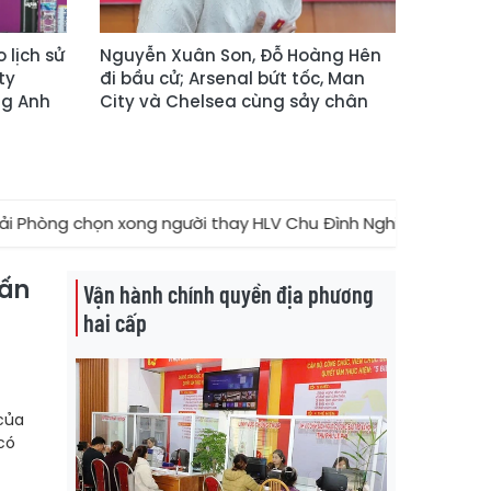
 lịch sử
Nguyễn Xuân Son, Đỗ Hoàng Hên
ty
đi bầu cử; Arsenal bứt tốc, Man
ng Anh
City và Chelsea cùng sảy chân
ong người thay HLV Chu Đình Nghiêm; Man City sảy chân, Ars
hấn
Vận hành chính quyền địa phương
hai cấp
 của
 có