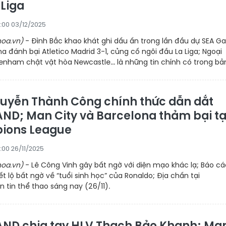
 Liga
:00 03/12/2025
oa.vn)
- Đình Bắc khao khát ghi dấu ấn trong lần đầu dự SEA 
na đánh bại Atletico Madrid 3-1, củng cố ngôi đầu La Liga; Ngoại
enham chật vật hòa Newcastle... là những tin chính có trong bản.
uyễn Thành Công chính thức dẫn dắt
ND; Man City và Barcelona thảm bại tạ
ions League
:00 26/11/2025
oa.vn)
- Lê Công Vinh gây bất ngờ với diện mạo khác lạ; Báo cá
ết lộ bất ngờ về “tuổi sinh học” của Ronaldo; Địa chấn tại
 tin thể thao sáng nay (26/11).
ND chia tay HLV Thạch Bảo Khanh; Ma