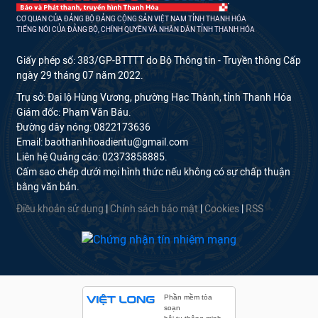
CƠ QUAN CỦA ĐẢNG BỘ ĐẢNG CỘNG SẢN VIỆT NAM TỈNH THANH HÓA
TIẾNG NÓI CỦA ĐẢNG BỘ, CHÍNH QUYỀN VÀ NHÂN DÂN TỈNH THANH HÓA
Giấy phép số: 383/GP-BTTTT do Bộ Thông tin - Truyền thông Cấp
ngày 29 tháng 07 năm 2022.
Trụ sở: Đại lộ Hùng Vương, phường Hạc Thành, tỉnh Thanh Hóa
Giám đốc: Phạm Văn Báu.
Đường dây nóng: 0822173636
Email: baothanhhoadientu@gmail.com
Liên hệ Quảng cáo: 02373858885.
Cấm sao chép dưới mọi hình thức nếu không có sự chấp thuận
bằng văn bản.
Điều khoản sử dụng
|
Chính sách bảo mật
|
Cookies
|
RSS
Phần mềm tòa
soạn