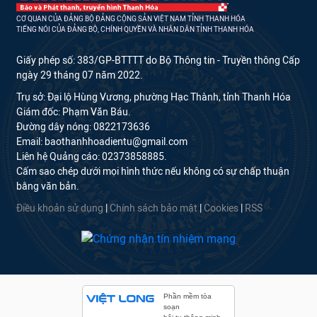
CƠ QUAN CỦA ĐẢNG BỘ ĐẢNG CỘNG SẢN VIỆT NAM TỈNH THANH HÓA
TIẾNG NÓI CỦA ĐẢNG BỘ, CHÍNH QUYỀN VÀ NHÂN DÂN TỈNH THANH HÓA
Giấy phép số: 383/GP-BTTTT do Bộ Thông tin - Truyền thông Cấp
ngày 29 tháng 07 năm 2022.
Trụ sở: Đại lộ Hùng Vương, phường Hạc Thành, tỉnh Thanh Hóa
Giám đốc: Phạm Văn Báu.
Đường dây nóng: 0822173636
Email: baothanhhoadientu@gmail.com
Liên hệ Quảng cáo: 02373858885.
Cấm sao chép dưới mọi hình thức nếu không có sự chấp thuận
bằng văn bản.
Điều khoản sử dụng
|
Chính sách bảo mật
|
Cookies
|
RSS
Phần mềm tòa
soạn