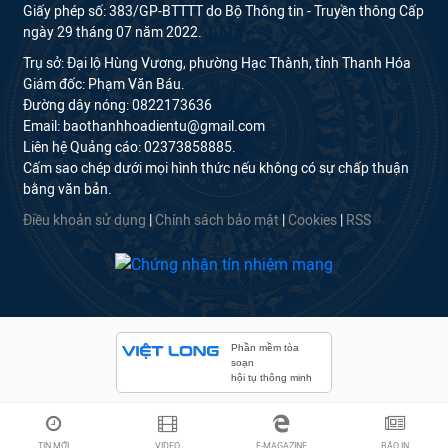
Giấy phép số: 383/GP-BTTTT do Bộ Thông tin - Truyền thông Cấp
ngày 29 tháng 07 năm 2022.
Trụ sở: Đại lộ Hùng Vương, phường Hạc Thành, tỉnh Thanh Hóa
Giám đốc: Phạm Văn Báu.
Đường dây nóng: 0822173636
Email: baothanhhoadientu@gmail.com
Liên hệ Quảng cáo: 02373858885.
Cấm sao chép dưới mọi hình thức nếu không có sự chấp thuận
bằng văn bản.
Điều khoản sử dụng
|
Chính sách bảo mật
|
Cookies
|
RSS
Phần mềm tòa
soạn
hội tụ thông minh
TIN MỚI
VIDEO
E-MAGAZINE
BÁO IN