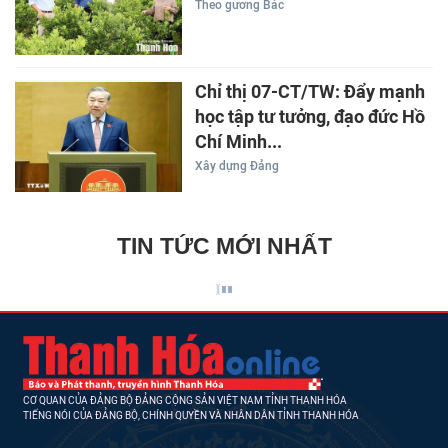
Theo gương Bác
Chỉ thị 07-CT/TW: Đẩy mạnh
học tập tư tưởng, đạo đức Hồ
Chí Minh...
Xây dựng Đảng
TIN TỨC MỚI NHẤT
CƠ QUAN CỦA ĐẢNG BỘ ĐẢNG CỘNG SẢN VIỆT NAM TỈNH THANH HÓA
TIẾNG NÓI CỦA ĐẢNG BỘ, CHÍNH QUYỀN VÀ NHÂN DÂN TỈNH THANH HÓA