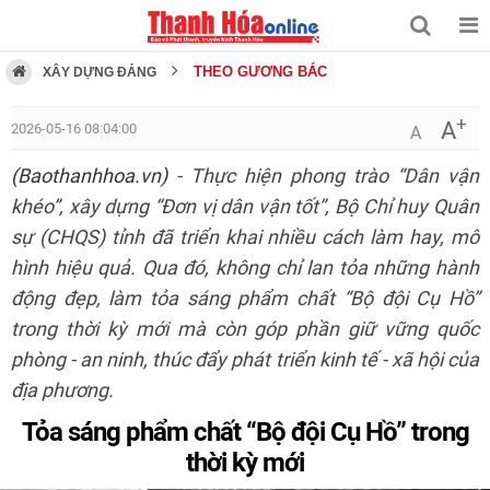
THEO GƯƠNG BÁC
XÂY DỰNG ĐẢNG
+
A
2026-05-16 08:04:00
A
(Baothanhhoa.vn)
- Thực hiện phong trào “Dân vận
khéo”, xây dựng “Đơn vị dân vận tốt”, Bộ Chỉ huy Quân
sự (CHQS) tỉnh đã triển khai nhiều cách làm hay, mô
hình hiệu quả. Qua đó, không chỉ lan tỏa những hành
động đẹp, làm tỏa sáng phẩm chất “Bộ đội Cụ Hồ”
trong thời kỳ mới mà còn góp phần giữ vững quốc
phòng - an ninh, thúc đẩy phát triển kinh tế - xã hội của
địa phương.
Tỏa sáng phẩm chất “Bộ đội Cụ Hồ” trong
thời kỳ mới