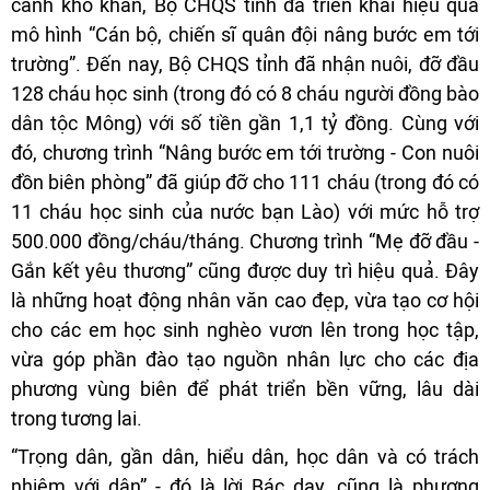
cảnh khó khăn, Bộ CHQS tỉnh đã triển khai hiệu quả
mô hình “Cán bộ, chiến sĩ quân đội nâng bước em tới
trường”. Đến nay, Bộ CHQS tỉnh đã nhận nuôi, đỡ đầu
128 cháu học sinh (trong đó có 8 cháu người đồng bào
dân tộc Mông) với số tiền gần 1,1 tỷ đồng. Cùng với
đó, chương trình “Nâng bước em tới trường - Con nuôi
đồn biên phòng” đã giúp đỡ cho 111 cháu (trong đó có
11 cháu học sinh của nước bạn Lào) với mức hỗ trợ
500.000 đồng/cháu/tháng. Chương trình “Mẹ đỡ đầu -
Gắn kết yêu thương” cũng được duy trì hiệu quả. Đây
là những hoạt động nhân văn cao đẹp, vừa tạo cơ hội
cho các em học sinh nghèo vươn lên trong học tập,
vừa góp phần đào tạo nguồn nhân lực cho các địa
phương vùng biên để phát triển bền vững, lâu dài
trong tương lai.
“Trọng dân, gần dân, hiểu dân, học dân và có trách
nhiệm với dân” - đó là lời Bác dạy, cũng là phương