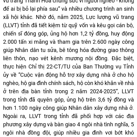
vũ trang Thanh Hóa chung sức vì người nghèo - không
để ai bị bỏ lại phía sau” và nhiều chương trình an sinh
xã hội khác. Nhờ đó, năm 2025, Lực lượng vũ trang
(LLVT) tỉnh đã tiết kiệm từ quỹ vốn và kêu gọi cán bộ,
chiến sĩ đóng góp, ủng hộ hơn 1,2 tỷ đồng, huy động
2.000 tấn xi măng và tham gia trên 2.600 ngày công
giúp Nhân dân tu sửa, bê tông hóa đường giao thông
liên thôn, nạo vét kênh mương nội đồng. Đặc biệt,
thực hiện Chỉ thị 22-CT/TU của Ban Thường vụ Tỉnh
ủy về “Cuộc vận động hỗ trợ xây dựng nhà ở cho hộ
nghèo, hộ gia đình chính sách, hộ còn khó khăn về nhà
ở trên địa bàn tỉnh trong 2 năm 2024-2025”, LLVT
trong tỉnh đã quyên góp, ủng hộ trên 3,6 tỷ đồng và
hơn 1.100 ngày công giúp Nhân dân xây dựng nhà ở.
Ngoài ra, LLVT trong tỉnh đã phối hợp với các địa
phương xây dựng và bàn giao 4 ngôi nhà tình nghĩa, 5
ngôi nhà đồng đội, giúp nhiều gia đình vơi bớt khó