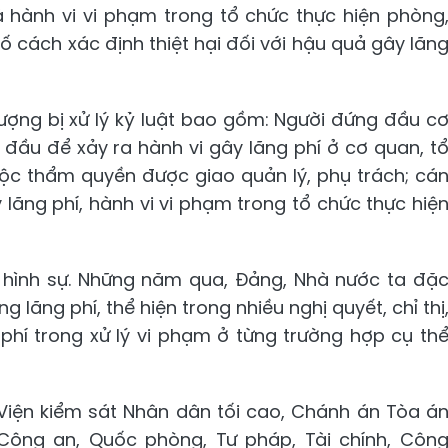
và hành vi vi phạm trong tổ chức thực hiện phòng
ố cách xác định thiệt hại đối với hậu quả gây lãn
tượng bị xử lý kỷ luật bao gồm: Người đứng đầu c
đầu để xảy ra hành vi gây lãng phí ở cơ quan, t
huộc thẩm quyền được giao quản lý, phụ trách; cá
 lãng phí, hành vi vi phạm trong tổ chức thực hiệ
m hình sự. Những năm qua, Đảng, Nhà nước ta đặ
lãng phí, thể hiện trong nhiều nghị quyết, chỉ thị
g phí trong xử lý vi phạm ở từng trường hợp cụ th
 Viện kiểm sát Nhân dân tối cao, Chánh án Tòa á
Công an, Quốc phòng, Tư pháp, Tài chính, Côn