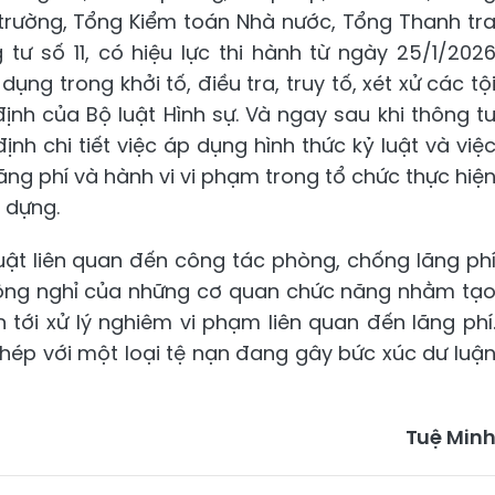
trường, Tổng Kiểm toán Nhà nước, Tổng Thanh tr
tư số 11, có hiệu lực thi hành từ ngày 25/1/202
ng trong khởi tố, điều tra, truy tố, xét xử các tộ
ịnh của Bộ luật Hình sự. Và ngay sau khi thông t
ịnh chi tiết việc áp dụng hình thức kỷ luật và việ
lãng phí và hành vi vi phạm trong tổ chức thực hiệ
 dựng.
uật liên quan đến công tác phòng, chống lãng ph
ông nghỉ của những cơ quan chức năng nhằm tạ
 tới xử lý nghiêm vi phạm liên quan đến lãng phí
thép với một loại tệ nạn đang gây bức xúc dư luậ
Tuệ Min