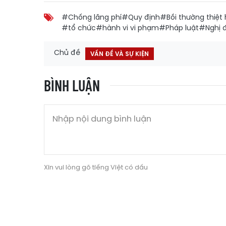
#Chống lãng phí
#Quy định
#Bồi thường thiệt 
#tổ chức
#hành vi vi phạm
#Pháp luật
#Nghị 
Chủ đề
VẤN ĐỀ VÀ SỰ KIỆN
BÌNH LUẬN
Xin vui lòng gõ tiếng Việt có dấu