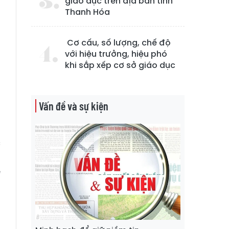
giáo dục trên địa bàn tỉnh
,
Thanh Hóa
g
Cơ cấu, số lượng, chế độ
với hiệu trưởng, hiệu phó
ơ
khi sắp xếp cơ sở giáo dục
ổ
n
n
Vấn đề và sự kiện
c
,
ể
n
g