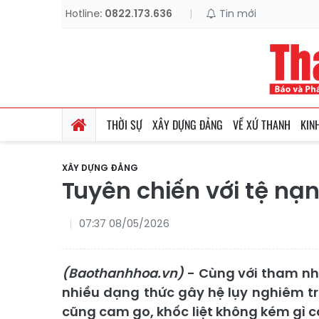
Hotline:
0822.173.636
|
Tin mới
THỜI SỰ
XÂY DỰNG ĐẢNG
VỀ XỨ THANH
KIN
XÂY DỰNG ĐẢNG
Tuyên chiến với tệ nạn
07:37 08/05/2026
(Baothanhhoa.vn)
- Cùng với tham nhũ
nhiều dạng thức gây hệ lụy nghiêm trọ
cũng cam go, khốc liệt không kém gì cá