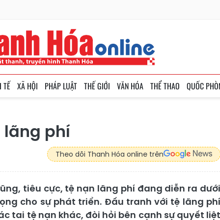
H TẾ
XÃ HỘI
PHÁP LUẬT
THẾ GIỚI
VĂN HÓA
THỂ THAO
QUỐC PHÒ
 lãng phí
Theo dõi Thanh Hóa online trên
ng, tiêu cực, tệ nạn lãng phí đang diễn ra dướ
ng cho sự phát triển. Đấu tranh với tệ lãng ph
c tai tệ nạn khác, đòi hỏi bên cạnh sự quyết liệ