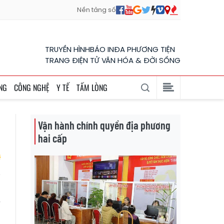
Nền tảng số
TRUYỀN HÌNH
BÁO IN
ĐA PHƯƠNG TIỆN
TRANG ĐIỆN TỬ VĂN HÓA & ĐỜI SỐNG
NG
CÔNG NGHỆ
Y TẾ
TẤM LÒNG
Vận hành chính quyền địa phương
hai cấp
i
í
t