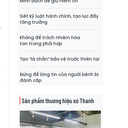
Minh bạch để giữ niềm tin
a
6
Siết kỷ luật hành chính, tạo lực đẩy
i
tăng trưởng
ư
c
Không để trách nhiệm hòa
tan trong phối hợp
n
Tạo “lá chắn” bảo vệ trước thiên tai
í
Đừng để lòng tin của người bệnh bị
o
đánh cắp
.
n
Sản phẩm thương hiệu xứ Thanh
h