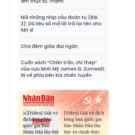
ẩm thực xứ Thanh
Nối những nhịp cầu đoàn tụ (Bài
3): Dữ liệu số mở lối trả lại tên cho
liệt sĩ
Chợ đêm giữa đại ngàn
Cuốn sách “Chân trần, chí thép”
của cựu binh Mỹ James G. Zumwalt:
Đi về phía bên kia chiến tuyến