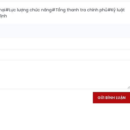
hại
#Lực lượng chức năng
#Tổng thanh tra chính phủ
#Kỷ luật
định
GỬI BÌNH LUẬN