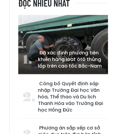
ĐỌC NHIỀU NHẤT
Đã xác định phương tiện
khiến hàng loạt ôtô thủng
lốp trên cao tốc Bắc-Nam
c
Công bố Quyết định sáp
nhập Trường Đại học Văn
h
hóa, Thể thao và Du lịch
Thanh Hóa vào Trường Đại
học Hồng Đức
n
i
Phương án sắp xếp cơ sở
g