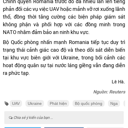
Chính quyền Romania trước đó đã nhiều lần lên tiếng
phản đối các vụ việc UAV hoặc mảnh vỡ rơi xuống lãnh
thổ, đồng thời tăng cường các biện pháp giám sát
không phận và phối hợp với các đồng minh trong
NATO nhằm đảm bảo an ninh khu vực.
Bộ Quốc phòng nhấn mạnh Romania tiếp tục duy trì
trạng thái cảnh giác cao độ và theo dõi sát diễn biến
tại khu vực biên giới với Ukraine, trong bối cảnh các
hoạt động quân sự tại nước láng giềng vẫn đang diễn
ra phức tạp.
Lê Hà.
Nguồn: Reuters
UAV
Ukraine
Phát hiện
Bộ quốc phòng
Nga
t
Chia sẻ ý kiến của bạn ...