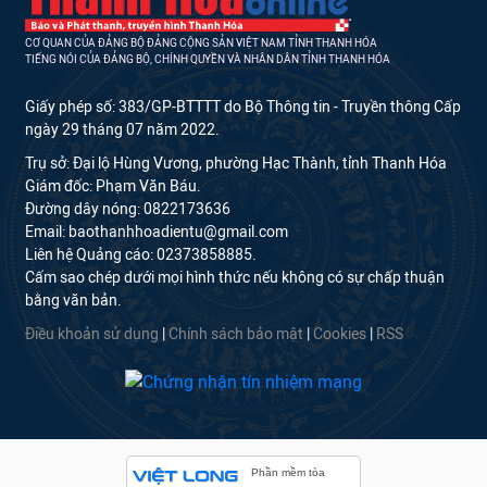
CƠ QUAN CỦA ĐẢNG BỘ ĐẢNG CỘNG SẢN VIỆT NAM TỈNH THANH HÓA
TIẾNG NÓI CỦA ĐẢNG BỘ, CHÍNH QUYỀN VÀ NHÂN DÂN TỈNH THANH HÓA
Giấy phép số: 383/GP-BTTTT do Bộ Thông tin - Truyền thông Cấp
ngày 29 tháng 07 năm 2022.
Trụ sở: Đại lộ Hùng Vương, phường Hạc Thành, tỉnh Thanh Hóa
Giám đốc: Phạm Văn Báu.
Đường dây nóng: 0822173636
Email: baothanhhoadientu@gmail.com
Liên hệ Quảng cáo: 02373858885.
Cấm sao chép dưới mọi hình thức nếu không có sự chấp thuận
bằng văn bản.
Điều khoản sử dụng
|
Chính sách bảo mật
|
Cookies
|
RSS
Phần mềm tòa