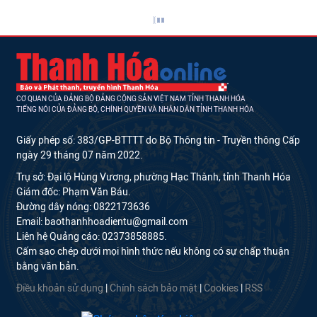
CƠ QUAN CỦA ĐẢNG BỘ ĐẢNG CỘNG SẢN VIỆT NAM TỈNH THANH HÓA
TIẾNG NÓI CỦA ĐẢNG BỘ, CHÍNH QUYỀN VÀ NHÂN DÂN TỈNH THANH HÓA
Giấy phép số: 383/GP-BTTTT do Bộ Thông tin - Truyền thông Cấp
ngày 29 tháng 07 năm 2022.
Trụ sở: Đại lộ Hùng Vương, phường Hạc Thành, tỉnh Thanh Hóa
Giám đốc: Phạm Văn Báu.
Đường dây nóng: 0822173636
Email: baothanhhoadientu@gmail.com
Liên hệ Quảng cáo: 02373858885.
Cấm sao chép dưới mọi hình thức nếu không có sự chấp thuận
bằng văn bản.
Điều khoản sử dụng
|
Chính sách bảo mật
|
Cookies
|
RSS