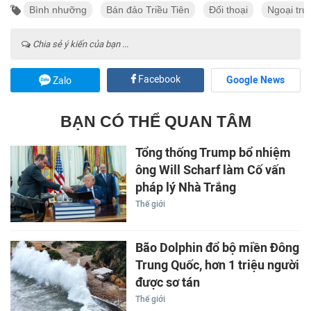
Bình nhưỡng
Bán đảo Triều Tiên
Đối thoại
Ngoại trư
Chia sẻ ý kiến của bạn ...
Facebook
Google News
Zalo
BẠN CÓ THỂ QUAN TÂM
Tổng thống Trump bổ nhiệm
ông Will Scharf làm Cố vấn
pháp lý Nhà Trắng
Thế giới
Bão Dolphin đổ bộ miền Đông
Trung Quốc, hơn 1 triệu người
được sơ tán
Thế giới