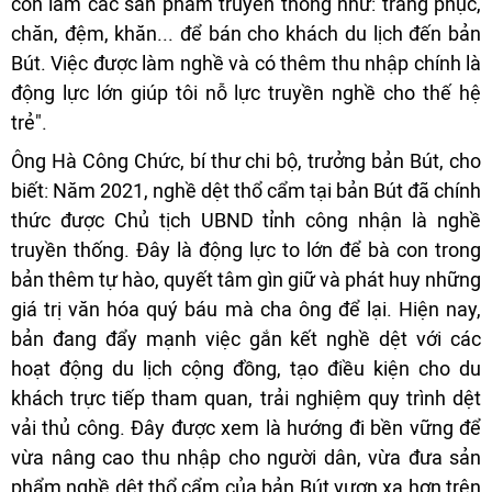
còn làm các sản phẩm truyền thống như: trang phục,
chăn, đệm, khăn... để bán cho khách du lịch đến bản
Bút. Việc được làm nghề và có thêm thu nhập chính là
động lực lớn giúp tôi nỗ lực truyền nghề cho thế hệ
trẻ".
Ông Hà Công Chức, bí thư chi bộ, trưởng bản Bút, cho
biết: Năm 2021, nghề dệt thổ cẩm tại bản Bút đã chính
thức được Chủ tịch UBND tỉnh công nhận là nghề
truyền thống. Đây là động lực to lớn để bà con trong
bản thêm tự hào, quyết tâm gìn giữ và phát huy những
giá trị văn hóa quý báu mà cha ông để lại. Hiện nay,
bản đang đẩy mạnh việc gắn kết nghề dệt với các
hoạt động du lịch cộng đồng, tạo điều kiện cho du
khách trực tiếp tham quan, trải nghiệm quy trình dệt
vải thủ công. Đây được xem là hướng đi bền vững để
vừa nâng cao thu nhập cho người dân, vừa đưa sản
phẩm nghề dệt thổ cẩm của bản Bút vươn xa hơn trên