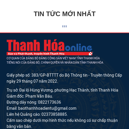
TIN TỨC MỚI NHẤT
CƠ QUAN CỦA ĐẢNG BỘ ĐẢNG CỘNG SẢN VIỆT NAM TỈNH THANH HÓA
TIẾNG NÓI CỦA ĐẢNG BỘ, CHÍNH QUYỀN VÀ NHÂN DÂN TỈNH THANH HÓA
Giấy phép số: 383/GP-BTTTT do Bộ Thông tin - Truyền thông Cấp
ngày 29 tháng 07 năm 2022.
Trụ sở: Đại lộ Hùng Vương, phường Hạc Thành, tỉnh Thanh Hóa
Giám đốc: Phạm Văn Báu.
Đường dây nóng: 0822173636
Email: baothanhhoadientu@gmail.com
Liên hệ Quảng cáo: 02373858885.
Cấm sao chép dưới mọi hình thức nếu không có sự chấp thuận
bằng văn bản.