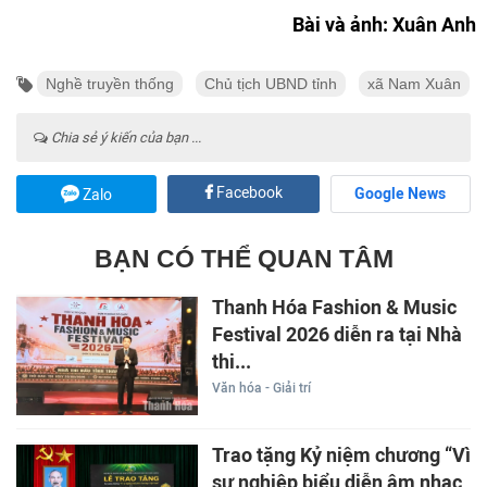
Bài và ảnh: Xuân Anh
Nghề truyền thống
Chủ tịch UBND tỉnh
xã Nam Xuân
Chia sẻ ý kiến của bạn ...
Facebook
Google News
Zalo
BẠN CÓ THỂ QUAN TÂM
Thanh Hóa Fashion & Music
Festival 2026 diễn ra tại Nhà
thi...
Văn hóa - Giải trí
Trao tặng Kỷ niệm chương “Vì
sự nghiệp biểu diễn âm nhạc