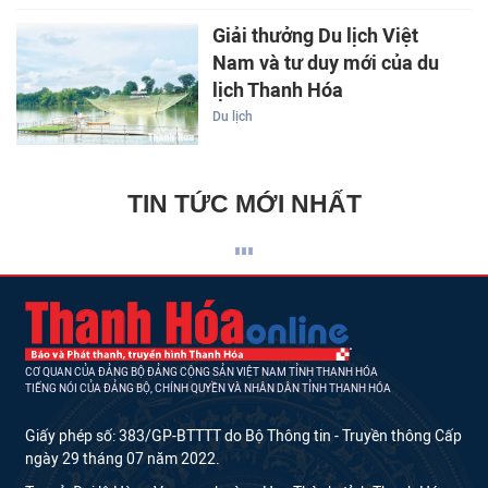
Giải thưởng Du lịch Việt
Nam và tư duy mới của du
lịch Thanh Hóa
Du lịch
TIN TỨC MỚI NHẤT
CƠ QUAN CỦA ĐẢNG BỘ ĐẢNG CỘNG SẢN VIỆT NAM TỈNH THANH HÓA
TIẾNG NÓI CỦA ĐẢNG BỘ, CHÍNH QUYỀN VÀ NHÂN DÂN TỈNH THANH HÓA
Giấy phép số: 383/GP-BTTTT do Bộ Thông tin - Truyền thông Cấp
ngày 29 tháng 07 năm 2022.