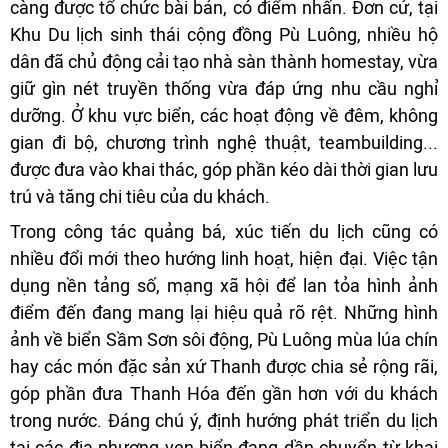
càng được tổ chức bài bản, có điểm nhấn. Đơn cử, tại
Khu Du lịch sinh thái cộng đồng Pù Luông, nhiều hộ
dân đã chủ động cải tạo nhà sàn thành homestay, vừa
giữ gìn nét truyền thống vừa đáp ứng nhu cầu nghỉ
dưỡng. Ở khu vực biển, các hoạt động về đêm, không
gian đi bộ, chương trình nghệ thuật, teambuilding...
được đưa vào khai thác, góp phần kéo dài thời gian lưu
trú và tăng chi tiêu của du khách.
Trong công tác quảng bá, xúc tiến du lịch cũng có
nhiều đổi mới theo hướng linh hoạt, hiện đại. Việc tận
dụng nền tảng số, mạng xã hội để lan tỏa hình ảnh
điểm đến đang mang lại hiệu quả rõ rệt. Những hình
ảnh về biển Sầm Sơn sôi động, Pù Luông mùa lúa chín
hay các món đặc sản xứ Thanh được chia sẻ rộng rãi,
góp phần đưa Thanh Hóa đến gần hơn với du khách
trong nước. Đáng chú ý, định hướng phát triển du lịch
tại các địa phương ven biển đang dần chuyển từ khai