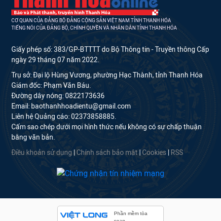
CƠ QUAN CỦA ĐẢNG BỘ ĐẢNG CỘNG SẢN VIỆT NAM TỈNH THANH HÓA
TIẾNG NÓI CỦA ĐẢNG BỘ, CHÍNH QUYỀN VÀ NHÂN DÂN TỈNH THANH HÓA
Giấy phép số: 383/GP-BTTTT do Bộ Thông tin - Truyền thông Cấp
ngày 29 tháng 07 năm 2022.
Trụ sở: Đại lộ Hùng Vương, phường Hạc Thành, tỉnh Thanh Hóa
Giám đốc: Phạm Văn Báu.
Đường dây nóng: 0822173636
Email: baothanhhoadientu@gmail.com
Liên hệ Quảng cáo: 02373858885.
Cấm sao chép dưới mọi hình thức nếu không có sự chấp thuận
bằng văn bản.
Điều khoản sử dụng
|
Chính sách bảo mật
|
Cookies
|
RSS
Phần mềm tòa
soạn