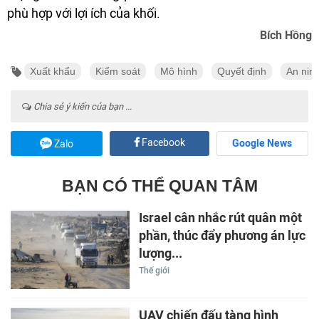
phù hợp với lợi ích của khối.
Bích Hồng
Xuất khẩu
Kiểm soát
Mô hình
Quyết định
An nin
Chia sẻ ý kiến của bạn ...
Facebook
Google News
Zalo
BẠN CÓ THỂ QUAN TÂM
Israel cân nhắc rút quân một
phần, thúc đẩy phương án lực
lượng...
Thế giới
UAV chiến đấu tàng hình