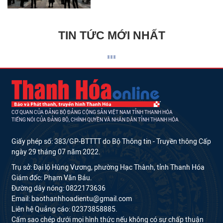
TIN TỨC MỚI NHẤT
CƠ QUAN CỦA ĐẢNG BỘ ĐẢNG CỘNG SẢN VIỆT NAM TỈNH THANH HÓA
TIẾNG NÓI CỦA ĐẢNG BỘ, CHÍNH QUYỀN VÀ NHÂN DÂN TỈNH THANH HÓA
Giấy phép số: 383/GP-BTTTT do Bộ Thông tin - Truyền thông Cấp
ngày 29 tháng 07 năm 2022.
Trụ sở: Đại lộ Hùng Vương, phường Hạc Thành, tỉnh Thanh Hóa
Giám đốc: Phạm Văn Báu.
Đường dây nóng: 0822173636
Email: baothanhhoadientu@gmail.com
Liên hệ Quảng cáo: 02373858885.
Cấm sao chép dưới mọi hình thức nếu không có sự chấp thuận