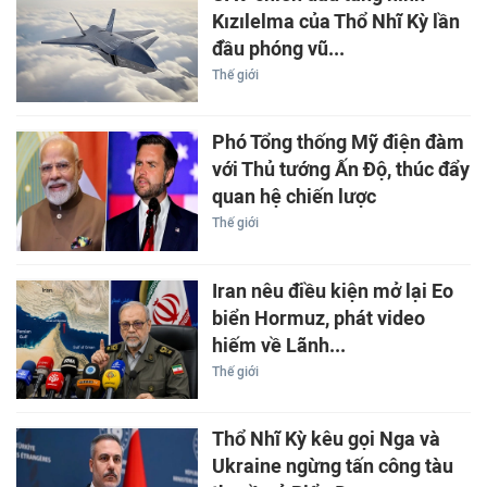
Kızılelma của Thổ Nhĩ Kỳ lần
đầu phóng vũ...
Thế giới
Phó Tổng thống Mỹ điện đàm
với Thủ tướng Ấn Độ, thúc đẩy
quan hệ chiến lược
Thế giới
Iran nêu điều kiện mở lại Eo
biển Hormuz, phát video
hiếm về Lãnh...
Thế giới
Thổ Nhĩ Kỳ kêu gọi Nga và
Ukraine ngừng tấn công tàu