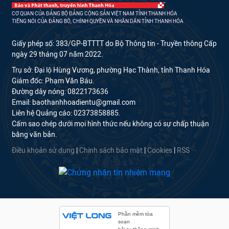
CƠ QUAN CỦA ĐẢNG BỘ ĐẢNG CỘNG SẢN VIỆT NAM TỈNH THANH HÓA
TIẾNG NÓI CỦA ĐẢNG BỘ, CHÍNH QUYỀN VÀ NHÂN DÂN TỈNH THANH HÓA
Giấy phép số: 383/GP-BTTTT do Bộ Thông tin - Truyền thông Cấp
ngày 29 tháng 07 năm 2022.
Trụ sở: Đại lộ Hùng Vương, phường Hạc Thành, tỉnh Thanh Hóa
Giám đốc: Phạm Văn Báu.
Đường dây nóng: 0822173636
Email: baothanhhoadientu@gmail.com
Liên hệ Quảng cáo: 02373858885.
Cấm sao chép dưới mọi hình thức nếu không có sự chấp thuận
bằng văn bản.
Điều khoản sử dụng
|
Chính sách bảo mật
|
Cookies
|
RSS
Phần mềm tòa
soạn