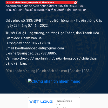
CƠ QUAN CỦA ĐẢNG BỘ ĐẢNG CỘNG SẢN VIỆT NAM TỈNH THANH HÓA
TIẾNG NÓI CỦA ĐẢNG BỘ, CHÍNH QUYỀN VÀ NHÂN DÂN TỈNH THANH HÓA
Giấy phép số: 383/GP-BTTTT do Bộ Thông tin - Truyền thông Cấp
ngày 29 tháng 07 năm 2022.
Trụ sở: Đại lộ Hùng Vương, phường Hạc Thành, tỉnh Thanh Hóa
Giám đốc: Phạm Văn Báu.
Đường dây nóng: 0822173636
Email: baothanhhoadientu@gmail.com
Liên hệ Quảng cáo: 02373858885.
Cấm sao chép dưới mọi hình thức nếu không có sự chấp thuận
bằng văn bản.
Điều khoản sử dụng
|
Chính sách bảo mật
|
Cookies
|
RSS
Phần mềm tòa
soạn