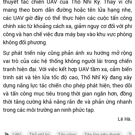
thuyết tác chiến UAV của Thổ Nhĩ Kỳ. Thay vì chỉ
mang theo bom dẫn đường hoặc tên lửa hạng nhẹ,
các UAV giờ đây có thể thực hiện các cuộc tấn công
chính xác từ khoảng cách xa, giảm nguy cơ đối với phi
công và hạn chế việc đưa máy bay vào khu vực phòng
không đối phương.
Sự phát triển này cũng phản ánh xu hướng mở rộng
vai trò của các hệ thống không người lái trong chiến
tranh hiện đại. Với việc kết hợp UAV tầm xa, cảm biến
trinh sát và tên lửa tốc độ cao, Thổ Nhĩ Kỳ đang xây
dựng năng lực tác chiến cho phép phát hiện, theo dõi
và tấn công mục tiêu trong thời gian ngắn hơn, đồng
thời tăng cường khả năng răn đe và phản ứng nhanh
trong các môi trường an ninh phức tạp.
Lê Hà.
UAV
Thổ nhĩ kỳ
Tấn công
Tên lửa siêu thanh
Tên