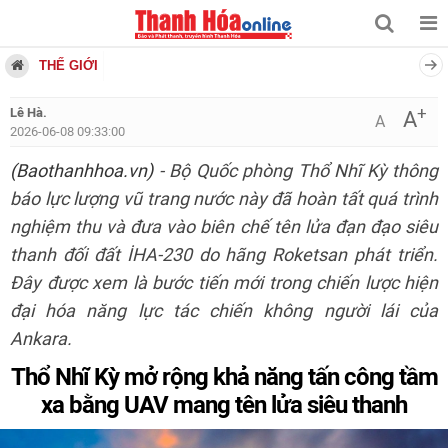
THẾ GIỚI
+
Lê Hà.
A
A
2026-06-08 09:33:00
(Baothanhhoa.vn)
- Bộ Quốc phòng Thổ Nhĩ Kỳ thông
báo lực lượng vũ trang nước này đã hoàn tất quá trình
nghiệm thu và đưa vào biên chế tên lửa đạn đạo siêu
thanh đối đất İHA-230 do hãng Roketsan phát triển.
Đây được xem là bước tiến mới trong chiến lược hiện
đại hóa năng lực tác chiến không người lái của
Ankara.
Thổ Nhĩ Kỳ mở rộng khả năng tấn công tầm
xa bằng UAV mang tên lửa siêu thanh