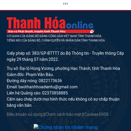
CƠ QUAN CỦA ĐẢNG BỘ ĐẢNG CỘNG SẢN VIỆT NAM TỈNH THANH HÓA
TIẾNG NÓI CỦA ĐẢNG BỘ, CHÍNH QUYỀN VÀ NHÂN DÂN TỈNH THANH HÓA
Giấy phép số: 383/GP-BTTTT do Bộ Thông tin - Truyền thông Cấp
ngày 29 tháng 07 năm 2022.
Trụ sở: Đại lộ Hùng Vương, phường Hạc Thành, tỉnh Thanh Hóa
Giám đốc: Phạm Văn Báu.
Đường dây nóng: 0822173636
Email: baothanhhoadientu@gmail.com
Liên hệ Quảng cáo: 02373858885.
Cấm sao chép dưới mọi hình thức nếu không có sự chấp thuận
bằng văn bản.
Điều khoản sử dụng
|
Chính sách bảo mật
|
Cookies
|
RSS