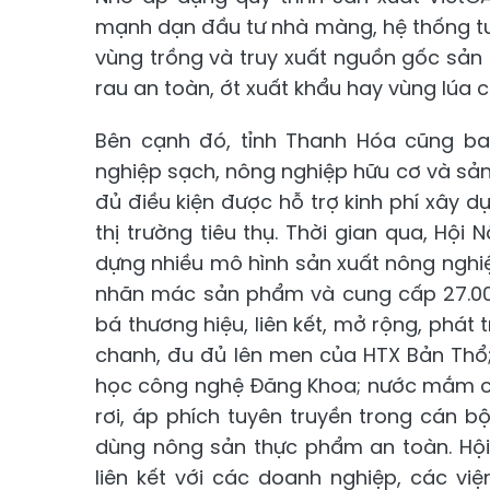
mạnh dạn đầu tư nhà màng, hệ thống tướ
vùng trồng và truy xuất nguồn gốc sản
rau an toàn, ớt xuất khẩu hay vùng lúa 
Bên cạnh đó, tỉnh Thanh Hóa cũng ban
nghiệp sạch, nông nghiệp hữu cơ và sản
đủ điều kiện được hỗ trợ kinh phí xây 
thị trường tiêu thụ. Thời gian qua, Hộ
dựng nhiều mô hình sản xuất nông nghiệ
nhãn mác sản phẩm và cung cấp 27.00
bá thương hiệu, liên kết, mở rộng, phát
chanh, đu đủ lên men của HTX Bản Thổ
học công nghệ Đăng Khoa; nước mắm củ
rơi, áp phích tuyên truyền trong cán bộ
dùng nông sản thực phẩm an toàn. Hội
liên kết với các doanh nghiệp, các vi