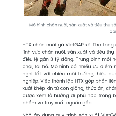
Mô hình chăn nuôi, sản xuất và tiêu thụ 
dâ
HTX chăn nuôi gà VietGAP xã Thọ Long 
lĩnh vực chăn nuôi, sản xuất và tiêu th
điều lệ gần 3 tỷ đồng. Trung bình mỗi h
chọi, lai hồ. Mô hình có nhiều ưu điểm 
nghi tốt với nhiều môi trường, hiệu 
nghiệp. Việc thành lập HTX góp phần liên
xuất khép kín từ con giống, thức ăn, ch
được xem là hướng đi phù hợp trong b
phẩm và truy xuất nguồn gốc.
Nhờ áp dụng quy trình sản xuất VietGA