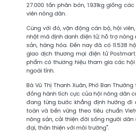
27.000 tấn phân bón, 1.931kg giống các
viên nông dân.
Cùng với đó, vận động cán bộ, hội viên
nhật mã định danh điện tử; hỗ trợ nông 
sản, hàng hóa. Đến nay đã có 11.538 h
giao dịch thương mại điện tử Postmart.
phẩm có thương hiệu tham gia các hội c
ngoài tỉnh.
Bà Vũ Thị Thanh Xuân, Phó Ban Thường t
đồng hành tích cực của hội nông dân c
đang từng bước khẳng định hướng đi đ
toàn và bền vững theo tiêu chuẩn Viet
nông sản, cải thiện đời sống người dâ
đại, thân thiện với môi trường".