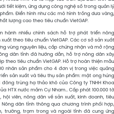
i tiết kiệm, ứng dụng công nghệ số trong quản l
 phẩm. Điển hình như các mô hình trồng dưa vàng
chất lượng cao theo tiêu chuẩn VietGAP.
 hành nhiều chính sách hỗ trợ phát triển nôn
 xuất theo tiêu chuẩn VietGAP. Các cơ sở sản xuấ
dựng vùng nguyên liệu, cấp chứng nhận và mở rộn
i Nông dân tỉnh đã hướng dẫn, hỗ trợ nông dân xâ
p theo tiêu chuẩn VietGAP. Hỗ trợ hoàn thiện mẫ
0 nhãn sản phẩm cho 4 đơn vị trong việc quản
 triển sản xuất và tiêu thụ sản phẩm: mật ong hún
; đông trùng hạ thảo khô của Công ty TNHH Kho
a HTX nước mắm Cự Nham... Cấp phát 100.000 t
, hội viên, nông dân về sản xuất, kinh doanh, tiê
 Nông dân tỉnh thông qua chương trình phối hợp
ện, trường, trạm trong và ngoài tỉnh đã cung ứn