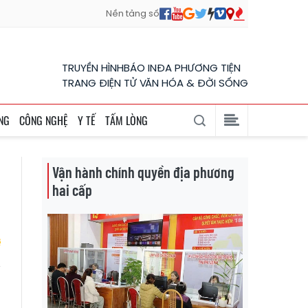
Nền tảng số
TRUYỀN HÌNH
BÁO IN
ĐA PHƯƠNG TIỆN
TRANG ĐIỆN TỬ VĂN HÓA & ĐỜI SỐNG
NG
CÔNG NGHỆ
Y TẾ
TẤM LÒNG
Vận hành chính quyền địa phương
hai cấp
g