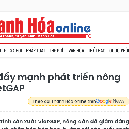
H TẾ
XÃ HỘI
PHÁP LUẬT
THẾ GIỚI
VĂN HÓA
THỂ THAO
QUỐC PHÒ
đẩy mạnh phát triển nông
etGAP
Theo dõi Thanh Hóa online trên
trình sản xuất VietGAP, nông dân đã giảm đán