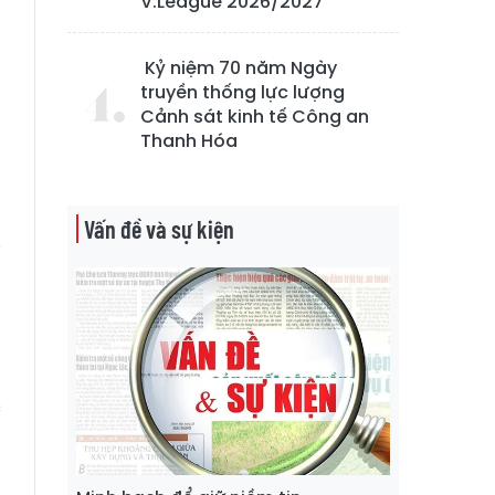
V.League 2026/2027
Kỷ niệm 70 năm Ngày
truyền thống lực lượng
Cảnh sát kinh tế Công an
Thanh Hóa
g
n
Vấn đề và sự kiện
i
h
g
n
h
c
ã