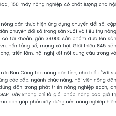
 loại, 150 máy nông nghiệp có chất lượng cho hộ
, nông dân thực hiện ứng dụng chuyển đổi số, cậ
dân chuyển đổi số trong sản xuất và tiêu thụ nôn
ộ có tài khoản, gần 39.000 sản phẩm đưa lên sà
vn, nền tảng số, mạng xã hội. Giới thiệu 845 sả
hợ, triển lãm, hội nghị kết nối cung cầu trong v
rực Ban Công tác nông dân tỉnh, cho biết: "Với s
ùng các cấp, ngành chức năng, hội viên nông dâ
úng đắn trong phát triển nông nghiệp sạch, a
GAP. Đây không chỉ là giải pháp nâng cao giá tr
n mà còn góp phần xây dựng nền nông nghiệp hiệ