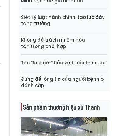
Minh bạch để giữ niềm tin
ý
,
Siết kỷ luật hành chính, tạo lực đẩy
tăng trưởng
g
Không để trách nhiệm hòa
tan trong phối hợp
t
g
Tạo “lá chắn” bảo vệ trước thiên tai
y
u
Đừng để lòng tin của người bệnh bị
g
đánh cắp
g
a
Sản phẩm thương hiệu xứ Thanh
ờ
u
,
g