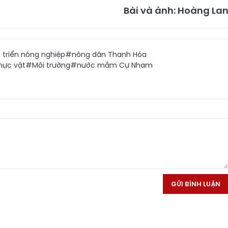
Bài và ảnh: Hoàng La
 triển nông nghiệp
#nông dân Thanh Hóa
hực vật
#Môi trường
#nước mắm Cự Nham
GỬI BÌNH LUẬN