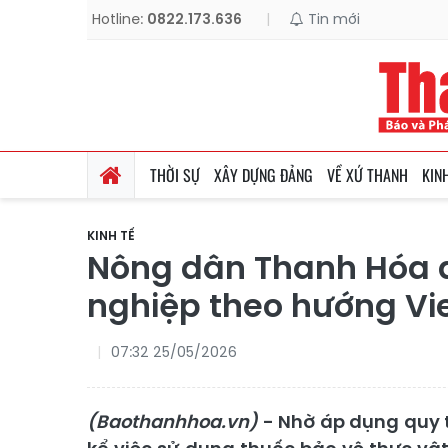
Hotline:
0822.173.636
|
Tin mới
THỜI SỰ
XÂY DỰNG ĐẢNG
VỀ XỨ THANH
KIN
KINH TẾ
Nông dân Thanh Hóa 
nghiệp theo hướng Vi
07:32 25/05/2026
(Baothanhhoa.vn)
- Nhờ áp dụng quy 