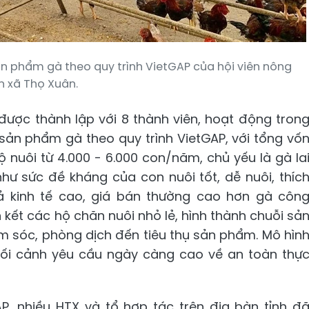
sản phẩm gà theo quy trình VietGAP của hội viên nông
n xã Thọ Xuân.
được thành lập với 8 thành viên, hoạt động tron
ụ sản phẩm gà theo quy trình VietGAP, với tổng vố
ộ nuôi từ 4.000 - 6.000 con/năm, chủ yếu là gà la
như sức đề kháng của con nuôi tốt, dễ nuôi, thíc
quả kinh tế cao, giá bán thường cao hơn gà côn
 kết các hộ chăn nuôi nhỏ lẻ, hình thành chuỗi sả
ăm sóc, phòng dịch đến tiêu thụ sản phẩm. Mô hìn
ối cảnh yêu cầu ngày càng cao về an toàn thự
P, nhiều HTX và tổ hợp tác trên địa bàn tỉnh đ