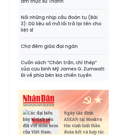
ẩm thực xứ Thanh
Nối những nhịp cầu đoàn tụ (Bài
3): Dữ liệu số mở lối trả lại tên cho
liệt sĩ
Chợ đêm giữa đại ngàn
Cuốn sách “Chân trần, chí thép”
của cựu binh Mỹ James G. Zumwalt:
Đi về phía bên kia chiến tuyến