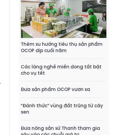
i
p
g
Thêm xu hướng tiêu thụ sản phẩm
n
OCOP dịp cuối năm
n
à
Các làng nghề miến dong tất bật
cho vụ tết
ự
Đưa sản phẩm OCOP vươn xa
n
n
“Đánh thức” vùng đất trũng từ cây
ị
sen
n
Đưa nông sản xứ Thanh tham gia
sâu vào các chuỗi giá trị