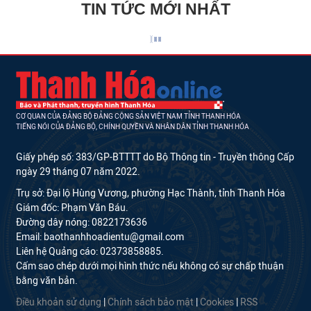
TIN TỨC MỚI NHẤT
CƠ QUAN CỦA ĐẢNG BỘ ĐẢNG CỘNG SẢN VIỆT NAM TỈNH THANH HÓA
TIẾNG NÓI CỦA ĐẢNG BỘ, CHÍNH QUYỀN VÀ NHÂN DÂN TỈNH THANH HÓA
Giấy phép số: 383/GP-BTTTT do Bộ Thông tin - Truyền thông Cấp
ngày 29 tháng 07 năm 2022.
Trụ sở: Đại lộ Hùng Vương, phường Hạc Thành, tỉnh Thanh Hóa
Giám đốc: Phạm Văn Báu.
Đường dây nóng: 0822173636
Email: baothanhhoadientu@gmail.com
Liên hệ Quảng cáo: 02373858885.
Cấm sao chép dưới mọi hình thức nếu không có sự chấp thuận
bằng văn bản.
Điều khoản sử dụng
|
Chính sách bảo mật
|
Cookies
|
RSS