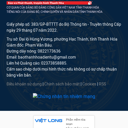
CƠ QUAN CỦA ĐẢNG BỘ ĐẢNG CỘNG SẢN VIỆT NAM TỈNH THANH HÓA
TIẾNG NÓI CỦA ĐẢNG BỘ, CHÍNH QUYỀN VÀ NHÂN DÂN TỈNH THANH HÓA
Giấy phép số: 383/GP-BTTTT do Bộ Thông tin - Truyền thông Cấp
ngày 29 tháng 07 năm 2022.
Trụ sở: Đại lộ Hùng Vương, phường Hạc Thành, tỉnh Thanh Hóa
Giám đốc: Phạm Văn Báu.
Đường dây nóng: 0822173636
Email: baothanhhoadientu@gmail.com
Liên hệ Quảng cáo: 02373858885.
Cấm sao chép dưới mọi hình thức nếu không có sự chấp thuận
bằng văn bản.
Điều khoản sử dụng
|
Chính sách bảo mật
|
Cookies
|
RSS
Phần mềm tòa
soạn