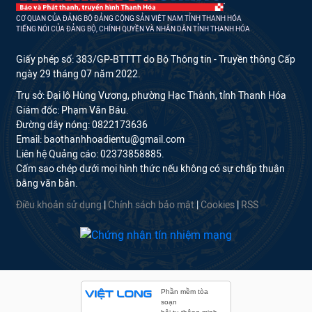
CƠ QUAN CỦA ĐẢNG BỘ ĐẢNG CỘNG SẢN VIỆT NAM TỈNH THANH HÓA
TIẾNG NÓI CỦA ĐẢNG BỘ, CHÍNH QUYỀN VÀ NHÂN DÂN TỈNH THANH HÓA
Giấy phép số: 383/GP-BTTTT do Bộ Thông tin - Truyền thông Cấp
ngày 29 tháng 07 năm 2022.
Trụ sở: Đại lộ Hùng Vương, phường Hạc Thành, tỉnh Thanh Hóa
Giám đốc: Phạm Văn Báu.
Đường dây nóng: 0822173636
Email: baothanhhoadientu@gmail.com
Liên hệ Quảng cáo: 02373858885.
Cấm sao chép dưới mọi hình thức nếu không có sự chấp thuận
bằng văn bản.
Điều khoản sử dụng
|
Chính sách bảo mật
|
Cookies
|
RSS
Phần mềm tòa
soạn