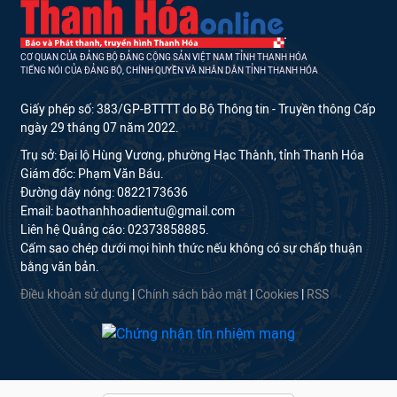
CƠ QUAN CỦA ĐẢNG BỘ ĐẢNG CỘNG SẢN VIỆT NAM TỈNH THANH HÓA
TIẾNG NÓI CỦA ĐẢNG BỘ, CHÍNH QUYỀN VÀ NHÂN DÂN TỈNH THANH HÓA
Giấy phép số: 383/GP-BTTTT do Bộ Thông tin - Truyền thông Cấp
ngày 29 tháng 07 năm 2022.
Trụ sở: Đại lộ Hùng Vương, phường Hạc Thành, tỉnh Thanh Hóa
Giám đốc: Phạm Văn Báu.
Đường dây nóng: 0822173636
Email: baothanhhoadientu@gmail.com
Liên hệ Quảng cáo: 02373858885.
Cấm sao chép dưới mọi hình thức nếu không có sự chấp thuận
bằng văn bản.
Điều khoản sử dụng
|
Chính sách bảo mật
|
Cookies
|
RSS