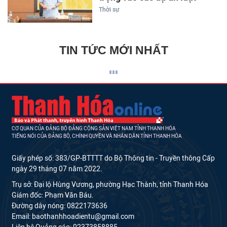
Thời sự
TIN TỨC MỚI NHẤT
CƠ QUAN CỦA ĐẢNG BỘ ĐẢNG CỘNG SẢN VIỆT NAM TỈNH THANH HÓA
TIẾNG NÓI CỦA ĐẢNG BỘ, CHÍNH QUYỀN VÀ NHÂN DÂN TỈNH THANH HÓA
Giấy phép số: 383/GP-BTTTT do Bộ Thông tin - Truyền thông Cấp
ngày 29 tháng 07 năm 2022.
Trụ sở: Đại lộ Hùng Vương, phường Hạc Thành, tỉnh Thanh Hóa
Giám đốc: Phạm Văn Báu.
Đường dây nóng: 0822173636
Email: baothanhhoadientu@gmail.com