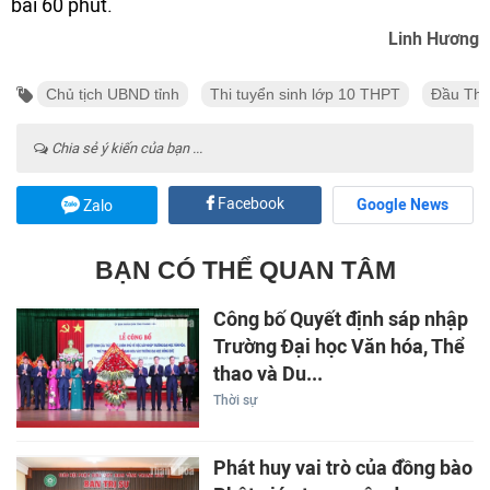
bài 60 phút.
Linh Hương
Chủ tịch UBND tỉnh
Thi tuyển sinh lớp 10 THPT
Đầu Tha
Chia sẻ ý kiến của bạn ...
Facebook
Google News
Zalo
BẠN CÓ THỂ QUAN TÂM
Công bố Quyết định sáp nhập
Trường Đại học Văn hóa, Thể
thao và Du...
Thời sự
Phát huy vai trò của đồng bào