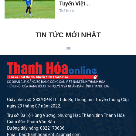
Tuyển Việt...
Thể thao
TIN TỨC MỚI NHẤT
CƠ QUAN CỦA ĐẢNG BỘ ĐẢNG CỘNG SẢN VIỆT NAM TỈNH THANH HÓA
TIẾNG NÓI CỦA ĐẢNG BỘ, CHÍNH QUYỀN VÀ NHÂN DÂN TỈNH THANH HÓA
Giấy phép số: 383/GP-BTTTT do Bộ Thông tin - Truyền thông Cấp
ngày 29 tháng 07 năm 2022.
Trụ sở: Đại lộ Hùng Vương, phường Hạc Thành, tỉnh Thanh Hóa
Giám đốc: Phạm Văn Báu.
Đường dây nóng: 0822173636
Email: baothanhhoadientu@gmail.com