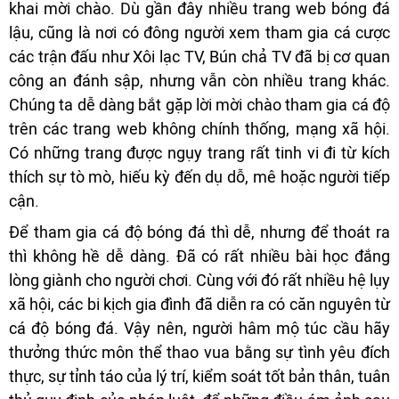
khai mời chào. Dù gần đây nhiều trang web bóng đá
lậu, cũng là nơi có đông người xem tham gia cá cược
các trận đấu như Xôi lạc TV, Bún chả TV đã bị cơ quan
công an đánh sập, nhưng vẫn còn nhiều trang khác.
Chúng ta dễ dàng bắt gặp lời mời chào tham gia cá độ
trên các trang web không chính thống, mạng xã hội.
Có những trang được ngụy trang rất tinh vi đi từ kích
thích sự tò mò, hiếu kỳ đến dụ dỗ, mê hoặc người tiếp
cận.
Để tham gia cá độ bóng đá thì dễ, nhưng để thoát ra
thì không hề dễ dàng. Đã có rất nhiều bài học đắng
lòng giành cho người chơi. Cùng với đó rất nhiều hệ lụy
xã hội, các bi kịch gia đình đã diễn ra có căn nguyên từ
cá độ bóng đá. Vậy nên, người hâm mộ túc cầu hãy
thưởng thức môn thể thao vua bằng sự tình yêu đích
thực, sự tỉnh táo của lý trí, kiểm soát tốt bản thân, tuân