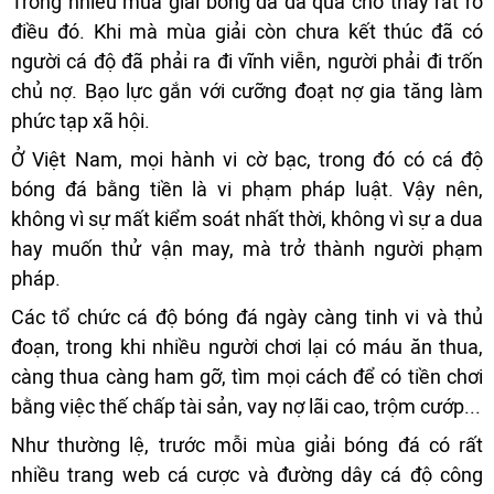
Trong nhiều mùa giải bóng đá đã qua cho thấy rất rõ
điều đó. Khi mà mùa giải còn chưa kết thúc đã có
người cá độ đã phải ra đi vĩnh viễn, người phải đi trốn
chủ nợ. Bạo lực gắn với cưỡng đoạt nợ gia tăng làm
phức tạp xã hội.
Ở Việt Nam, mọi hành vi cờ bạc, trong đó có cá độ
bóng đá bằng tiền là vi phạm pháp luật. Vậy nên,
không vì sự mất kiểm soát nhất thời, không vì sự a dua
hay muốn thử vận may, mà trở thành người phạm
pháp.
Các tổ chức cá độ bóng đá ngày càng tinh vi và thủ
đoạn, trong khi nhiều người chơi lại có máu ăn thua,
càng thua càng ham gỡ, tìm mọi cách để có tiền chơi
bằng việc thế chấp tài sản, vay nợ lãi cao, trộm cướp...
Như thường lệ, trước mỗi mùa giải bóng đá có rất
nhiều trang web cá cược và đường dây cá độ công