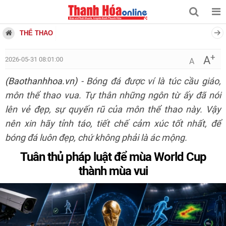
THỂ THAO
+
A
2026-05-31 08:01:00
A
(Baothanhhoa.vn)
- Bóng đá được ví là túc cầu giáo,
môn thể thao vua. Tự thân những ngôn từ ấy đã nói
lên vẻ đẹp, sự quyến rũ của môn thể thao này. Vậy
nên xin hãy tỉnh táo, tiết chế cảm xúc tốt nhất, để
bóng đá luôn đẹp, chứ không phải là ác mộng.
Tuân thủ pháp luật để mùa World Cup
thành mùa vui