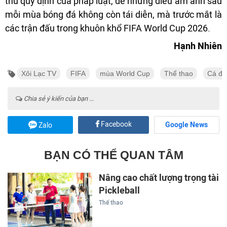
thủ quy định của pháp luật, để những điều ám ảnh sau
mỗi mùa bóng đá không còn tái diễn, mà trước mắt là
các trận đấu trong khuôn khổ FIFA World Cup 2026.
Hạnh Nhiên
Xôi Lạc TV
FIFA
mùa World Cup
Thể thao
Cá độ
Chia sẻ ý kiến của bạn ...
Facebook
Google News
Zalo
BẠN CÓ THỂ QUAN TÂM
Nâng cao chất lượng trọng tài
Pickleball
Thể thao