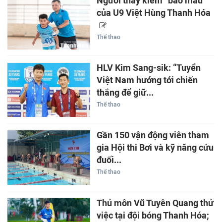
Người thầy kiêm “bảo mẫu”
của U9 Việt Hùng Thanh Hóa
Thể thao
HLV Kim Sang-sik: “Tuyển
Việt Nam hướng tới chiến
thắng để giữ...
Thể thao
Gần 150 vận động viên tham
gia Hội thi Bơi và kỹ năng cứu
đuối...
Thể thao
Thủ môn Vũ Tuyên Quang thử
việc tại đội bóng Thanh Hóa;