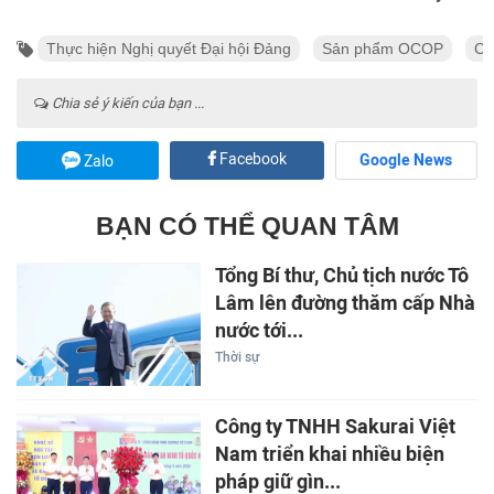
Thực hiện Nghị quyết Đại hội Đảng
Sản phẩm OCOP
Cu
Chia sẻ ý kiến của bạn ...
Facebook
Google News
Zalo
BẠN CÓ THỂ QUAN TÂM
Tổng Bí thư, Chủ tịch nước Tô
Lâm lên đường thăm cấp Nhà
nước tới...
Thời sự
Công ty TNHH Sakurai Việt
Nam triển khai nhiều biện
pháp giữ gìn...