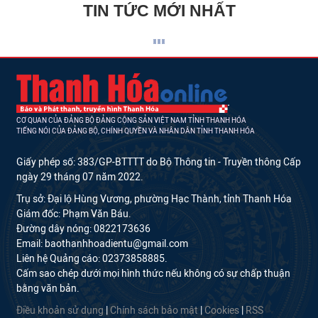
TIN TỨC MỚI NHẤT
CƠ QUAN CỦA ĐẢNG BỘ ĐẢNG CỘNG SẢN VIỆT NAM TỈNH THANH HÓA
TIẾNG NÓI CỦA ĐẢNG BỘ, CHÍNH QUYỀN VÀ NHÂN DÂN TỈNH THANH HÓA
Giấy phép số: 383/GP-BTTTT do Bộ Thông tin - Truyền thông Cấp
ngày 29 tháng 07 năm 2022.
Trụ sở: Đại lộ Hùng Vương, phường Hạc Thành, tỉnh Thanh Hóa
Giám đốc: Phạm Văn Báu.
Đường dây nóng: 0822173636
Email: baothanhhoadientu@gmail.com
Liên hệ Quảng cáo: 02373858885.
Cấm sao chép dưới mọi hình thức nếu không có sự chấp thuận
bằng văn bản.
Điều khoản sử dụng
|
Chính sách bảo mật
|
Cookies
|
RSS