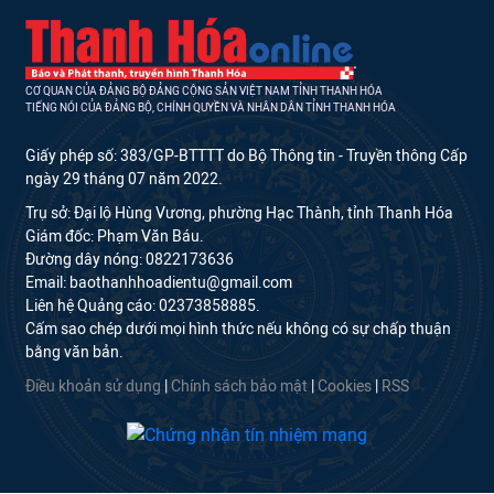
CƠ QUAN CỦA ĐẢNG BỘ ĐẢNG CỘNG SẢN VIỆT NAM TỈNH THANH HÓA
TIẾNG NÓI CỦA ĐẢNG BỘ, CHÍNH QUYỀN VÀ NHÂN DÂN TỈNH THANH HÓA
Giấy phép số: 383/GP-BTTTT do Bộ Thông tin - Truyền thông Cấp
ngày 29 tháng 07 năm 2022.
Trụ sở: Đại lộ Hùng Vương, phường Hạc Thành, tỉnh Thanh Hóa
Giám đốc: Phạm Văn Báu.
Đường dây nóng: 0822173636
Email: baothanhhoadientu@gmail.com
Liên hệ Quảng cáo: 02373858885.
Cấm sao chép dưới mọi hình thức nếu không có sự chấp thuận
bằng văn bản.
Điều khoản sử dụng
|
Chính sách bảo mật
|
Cookies
|
RSS