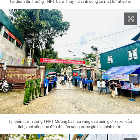
Tại điểm thi Trường THPT Cẩm Thuỷ, thí sinh cũng có mặt từ rất sớm.
Tại điểm thi Trường THPT Mường Lát - xã vùng cao biên giới xa xôi của
tỉnh, mọi công tác đều đã sẵn sàng trước giờ thi chính thức.