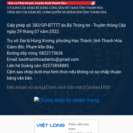
CƠ QUAN CỦA ĐẢNG BỘ ĐẢNG CỘNG SẢN VIỆT NAM TỈNH THANH HÓA
TIẾNG NÓI CỦA ĐẢNG BỘ, CHÍNH QUYỀN VÀ NHÂN DÂN TỈNH THANH HÓA
Giấy phép số: 383/GP-BTTTT do Bộ Thông tin - Truyền thông Cấp
ngày 29 tháng 07 năm 2022.
Trụ sở: Đại lộ Hùng Vương, phường Hạc Thành, tỉnh Thanh Hóa
Giám đốc: Phạm Văn Báu.
Đường dây nóng: 0822173636
Email: baothanhhoadientu@gmail.com
Liên hệ Quảng cáo: 02373858885.
Cấm sao chép dưới mọi hình thức nếu không có sự chấp thuận
bằng văn bản.
Điều khoản sử dụng
|
Chính sách bảo mật
|
Cookies
|
RSS
Phần mềm tòa
soạn