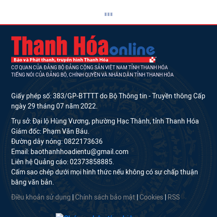
CƠ QUAN CỦA ĐẢNG BỘ ĐẢNG CỘNG SẢN VIỆT NAM TỈNH THANH HÓA
TIẾNG NÓI CỦA ĐẢNG BỘ, CHÍNH QUYỀN VÀ NHÂN DÂN TỈNH THANH HÓA
Giấy phép số: 383/GP-BTTTT do Bộ Thông tin - Truyền thông Cấp
ngày 29 tháng 07 năm 2022.
Trụ sở: Đại lộ Hùng Vương, phường Hạc Thành, tỉnh Thanh Hóa
Giám đốc: Phạm Văn Báu.
Đường dây nóng: 0822173636
Email: baothanhhoadientu@gmail.com
Liên hệ Quảng cáo: 02373858885.
Cấm sao chép dưới mọi hình thức nếu không có sự chấp thuận
bằng văn bản.
Điều khoản sử dụng
|
Chính sách bảo mật
|
Cookies
|
RSS