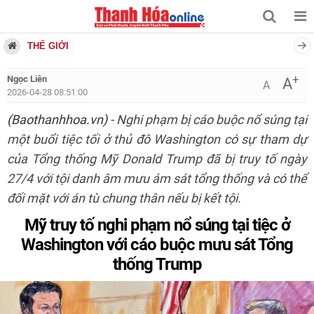
THẾ GIỚI
+
Ngọc Liên
A
A
2026-04-28 08:51:00
(Baothanhhoa.vn)
- Nghi phạm bị cáo buộc nổ súng tại
một buổi tiệc tối ở thủ đô Washington có sự tham dự
của Tổng thống Mỹ Donald Trump đã bị truy tố ngày
27/4 với tội danh âm mưu ám sát tổng thống và có thể
đối mặt với án tù chung thân nếu bị kết tội.
Mỹ truy tố nghi phạm nổ súng tại tiệc ở
Washington với cáo buộc mưu sát Tổng
thống Trump