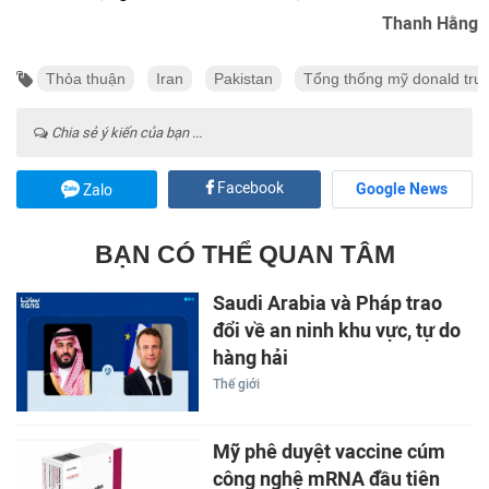
Thanh Hằng
Thỏa thuận
Iran
Pakistan
Tổng thống mỹ donald tru
Chia sẻ ý kiến của bạn ...
Facebook
Google News
Zalo
BẠN CÓ THỂ QUAN TÂM
Saudi Arabia và Pháp trao
đổi về an ninh khu vực, tự do
hàng hải
Thế giới
Mỹ phê duyệt vaccine cúm
công nghệ mRNA đầu tiên