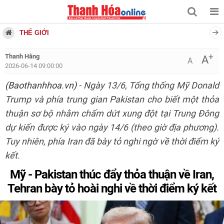
THẾ GIỚI
+
Thanh Hằng
A
A
2026-06-14 09:00:00
(Baothanhhoa.vn)
- Ngày 13/6, Tổng thống Mỹ Donald
Trump và phía trung gian Pakistan cho biết một thỏa
thuận sơ bộ nhằm chấm dứt xung đột tại Trung Đông
dự kiến được ký vào ngày 14/6 (theo giờ địa phương).
Tuy nhiên, phía Iran đã bày tỏ nghi ngờ về thời điểm ký
kết.
Mỹ - Pakistan thúc đẩy thỏa thuận về Iran,
Tehran bày tỏ hoài nghi về thời điểm ký kết