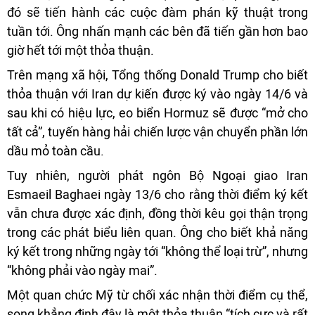
đó sẽ tiến hành các cuộc đàm phán kỹ thuật trong
tuần tới. Ông nhấn mạnh các bên đã tiến gần hơn bao
giờ hết tới một thỏa thuận.
Trên mạng xã hội, Tổng thống Donald Trump cho biết
thỏa thuận với Iran dự kiến được ký vào ngày 14/6 và
sau khi có hiệu lực, eo biển Hormuz sẽ được “mở cho
tất cả”, tuyến hàng hải chiến lược vận chuyển phần lớn
dầu mỏ toàn cầu.
Tuy nhiên, người phát ngôn Bộ Ngoại giao Iran
Esmaeil Baghaei ngày 13/6 cho rằng thời điểm ký kết
vẫn chưa được xác định, đồng thời kêu gọi thận trọng
trong các phát biểu liên quan. Ông cho biết khả năng
ký kết trong những ngày tới “không thể loại trừ”, nhưng
“không phải vào ngày mai”.
Một quan chức Mỹ từ chối xác nhận thời điểm cụ thể,
song khẳng định đây là một thỏa thuận “tích cực và rất