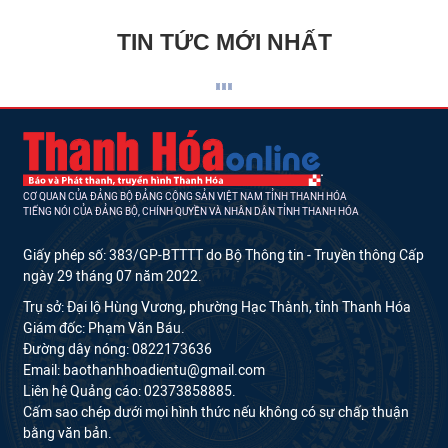
TIN TỨC MỚI NHẤT
CƠ QUAN CỦA ĐẢNG BỘ ĐẢNG CỘNG SẢN VIỆT NAM TỈNH THANH HÓA
TIẾNG NÓI CỦA ĐẢNG BỘ, CHÍNH QUYỀN VÀ NHÂN DÂN TỈNH THANH HÓA
Giấy phép số: 383/GP-BTTTT do Bộ Thông tin - Truyền thông Cấp
ngày 29 tháng 07 năm 2022.
Trụ sở: Đại lộ Hùng Vương, phường Hạc Thành, tỉnh Thanh Hóa
Giám đốc: Phạm Văn Báu.
Đường dây nóng: 0822173636
Email: baothanhhoadientu@gmail.com
Liên hệ Quảng cáo: 02373858885.
Cấm sao chép dưới mọi hình thức nếu không có sự chấp thuận
bằng văn bản.