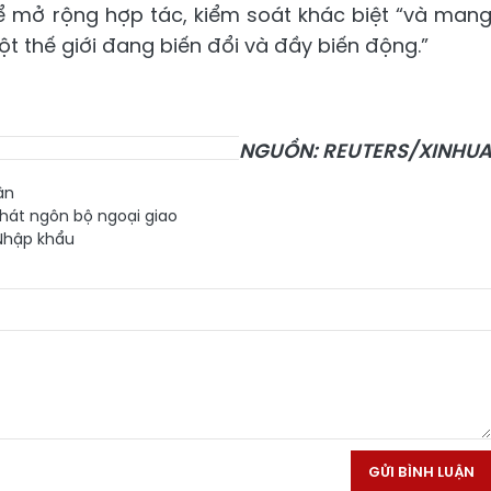
ể mở rộng hợp tác, kiểm soát khác biệt “và man
t thế giới đang biến đổi và đầy biến động.”
NGUỒN: REUTERS/XINHU
ận
hát ngôn bộ ngoại giao
hập khẩu
GỬI BÌNH LUẬN