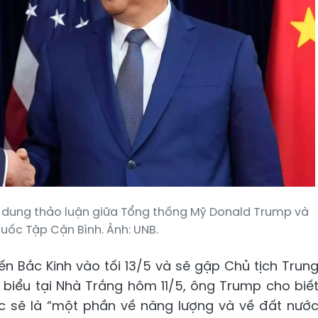
nội dung thảo luận giữa Tổng thống Mỹ Donald Trump và
uốc Tập Cận Bình. Ảnh: UNB.
n Bắc Kinh vào tối 13/5 và sẽ gặp Chủ tịch Trun
 biểu tại Nhà Trắng hôm 11/5, ông Trump cho biế
ốc sẽ là “một phần về năng lượng và về đất nướ