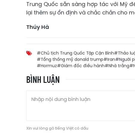
Trung Quốc sẵn sàng hợp tác với Mỹ đ
lại thêm sự ổn định và chắc chắn cho mộ
Thúy Hà
#Chủ tịch Trung Quốc Tập Cận Bình
#Thảo lu
#Tổng thống mỹ donald trump
#Iran
#Người p
#Hormuz
#Giám đốc điều hành
#Nhà trắng
#N
BÌNH LUẬN
Xin vui lòng gõ tiếng Việt có dấu