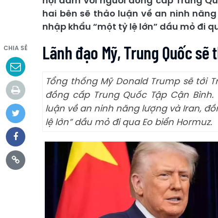
hội đàm với người đồng cấp Trung Quố
hai bên sẽ thảo luận về an ninh năng
nhập khẩu “một tỷ lệ lớn” dầu mỏ đi q
Lãnh đạo Mỹ, Trung Quốc sẽ t
CHIA SẺ
Tổng thống Mỹ Donald Trump sẽ tới T
đồng cấp Trung Quốc Tập Cận Bình. Ô
luận về an ninh năng lượng và Iran, đ
lệ lớn” dầu mỏ đi qua Eo biển Hormuz.