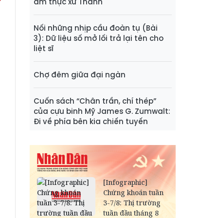
ẩm thực xứ Thanh
Nối những nhịp cầu đoàn tụ (Bài
3): Dữ liệu số mở lối trả lại tên cho
liệt sĩ
Chợ đêm giữa đại ngàn
Cuốn sách “Chân trần, chí thép”
của cựu binh Mỹ James G. Zumwalt:
Đi về phía bên kia chiến tuyến