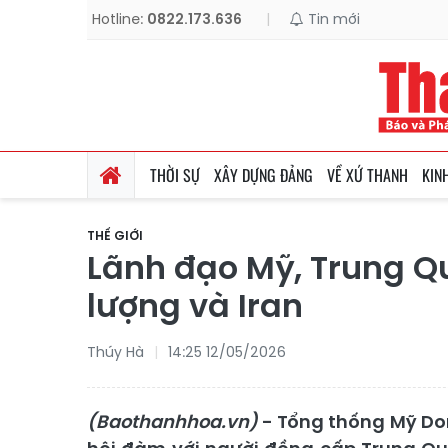
Hotline:
0822.173.636
|
Tin mới
THỜI SỰ
XÂY DỰNG ĐẢNG
VỀ XỨ THANH
KIN
THẾ GIỚI
Lãnh đạo Mỹ, Trung Q
lượng và Iran
Thúy Hà
14:25 12/05/2026
(Baothanhhoa.vn)
- Tổng thống Mỹ Don