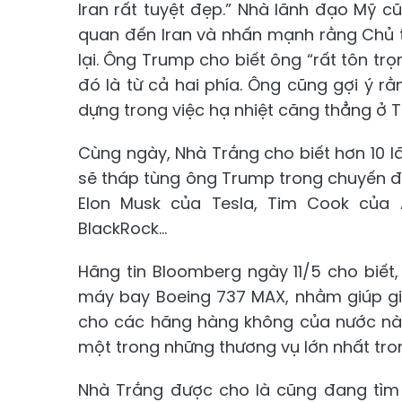
Iran rất tuyệt đẹp.” Nhà lãnh đạo Mỹ c
quan đến Iran và nhấn mạnh rằng Chủ 
lại. Ông Trump cho biết ông “rất tôn t
đó là từ cả hai phía. Ông cũng gợi ý r
dựng trong việc hạ nhiệt căng thẳng ở 
Cùng ngày, Nhà Trắng cho biết hơn 10 
sẽ tháp tùng ông Trump trong chuyến đ
Elon Musk của Tesla, Tim Cook của Ap
BlackRock...
Hãng tin Bloomberg ngày 11/5 cho biế
máy bay Boeing 737 MAX, nhằm giúp gi
cho các hãng hàng không của nước này
một trong những thương vụ lớn nhất tron
Nhà Trắng được cho là cũng đang tìm 