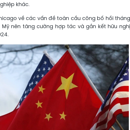
ghiệp khác.
hicago về các vấn đề toàn cầu công bố hồi thán
g Mỹ nên tăng cường hợp tác và gắn kết hữu ngh
024.