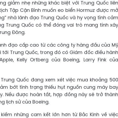
ũng giảm nhẹ những khác biệt với Trung Quốc liê
tịch Tập Cận Bình muốn eo biển Hormuz được m
rọng” nhà lãnh đạo Trung Quốc và hy vọng tình cả
ằng Trung Quốc có thể đóng vai trò mang tính xâ
Trung Đông.
lãnh đạo cấp cao từ các công ty hàng đầu của M
i tới Trung Quốc, trong đó có Giám đốc điều hàn
ple, Kelly Ortberg của Boeing, Larry Fink củ
t, Trung Quốc đang xem xét việc mua khoảng 50
ảm bớt tình trạng thiếu hụt nguồn cung máy ba
. Nếu được hoàn tất, hợp đồng này sẽ trở thàn
g lịch sử của Boeing.
kiếm những cam kết lớn hơn từ Bắc Kinh về việ