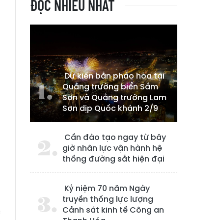
ĐỌC NHIỀU NHẤT
Dự kiến bắn pháo hoa tại
Quảng trường biển Sầm
Sơn và Quảng trường Lam
Sơn dịp Quốc khánh 2/9
Cần đào tạo ngay từ bây
giờ nhân lực vận hành hệ
thống đường sắt hiện đại
g
Kỷ niệm 70 năm Ngày
t
truyền thống lực lượng
Cảnh sát kinh tế Công an
c