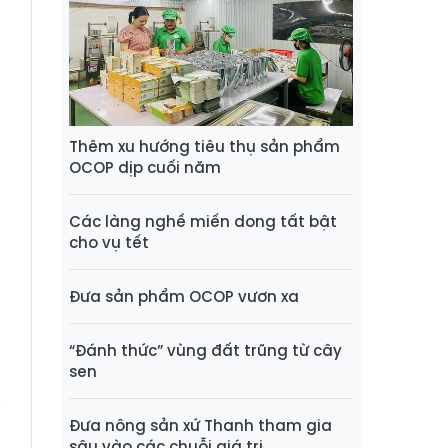
Thêm xu hướng tiêu thụ sản phẩm
OCOP dịp cuối năm
Các làng nghề miến dong tất bật
cho vụ tết
Đưa sản phẩm OCOP vươn xa
5
“Đánh thức” vùng đất trũng từ cây
sen
a
i
Đưa nông sản xứ Thanh tham gia
,
sâu vào các chuỗi giá trị