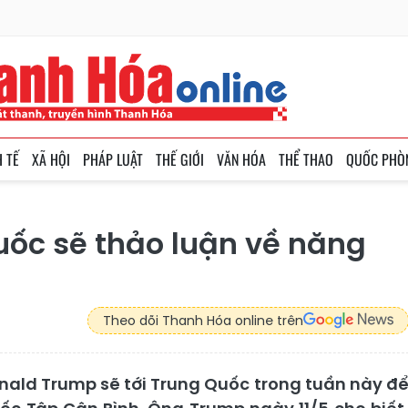
H TẾ
XÃ HỘI
PHÁP LUẬT
THẾ GIỚI
VĂN HÓA
THỂ THAO
QUỐC PHÒ
uốc sẽ thảo luận về năng
Theo dõi Thanh Hóa online trên
ald Trump sẽ tới Trung Quốc trong tuần này đ