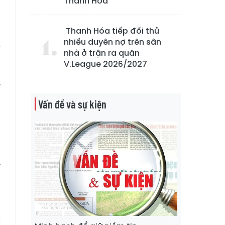
Thanh Hóa
n
ở
Thanh Hóa tiếp đối thủ
m
nhiều duyên nợ trên sân
y
nhà ở trận ra quân
V.League 2026/2027
ỹ
h
Vấn đề và sự kiện
a
0
y
h
c