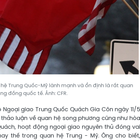
n hệ Trung Quốc-Mỹ lành mạnh và ổn định là rất quan
ộng đồng quốc tế. Ảnh: CFR.
ộ Ngoại giao Trung Quốc Quách Gia Côn ngày 11/
ẽ thảo luận về quan hệ song phương cũng như hò
 Quách, hoạt động ngoại giao nguyên thủ đóng va
hay thế trong quan hệ Trung - Mỹ. Ông cho biết