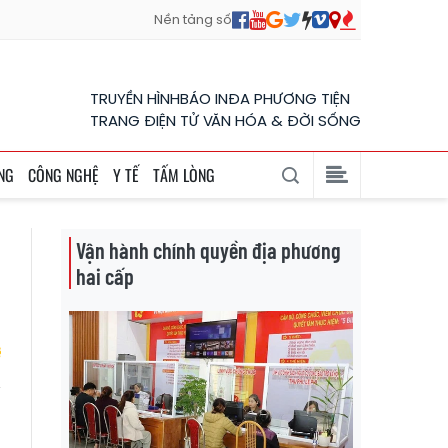
Nền tảng số
TRUYỀN HÌNH
BÁO IN
ĐA PHƯƠNG TIỆN
TRANG ĐIỆN TỬ VĂN HÓA & ĐỜI SỐNG
NG
CÔNG NGHỆ
Y TẾ
TẤM LÒNG
Vận hành chính quyền địa phương
hai cấp
ể