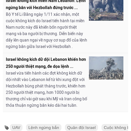
Israel không kích miền Nam Lebanon: Lệnh
ngừng bắn với Hezbollah đứng trước ...
Bộ Y tế Li Băng ngày 1/11 xác nhận, một
cuộc không kích do Israel tiến hành tại miền
Nam nước này đã khiến bốn người thiệt
mạng và ba người bị thương. Diễn biến này
dấy lên quan ngại về nguy cơ sụp đổ của lệnh
ngừng bắn giữa Israel với Hezbollah .
Israel không kích dữ dội Lebanon khiến hơn
250 người thiệt mạng, đe dọa lệnh ...
Israel vừa tiến hành các đợt không kích dữ
dội nhất vào Lebanon kể từ khi xung đột với
Hezbollah bùng phát tháng trước, khiến hơn
250 người thiệt mạng, hơn 1000 người bị
thương chỉ vài giờ sau khi Mỹ và Iran công bố
thỏa thuận ngừng bắn kéo dài hai tuần.
UAV
Lệnh ngừng bắn
Quân đội Israel
Cuộc không kí