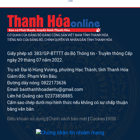
CƠ QUAN CỦA ĐẢNG BỘ ĐẢNG CỘNG SẢN VIỆT NAM TỈNH THANH HÓA
TIẾNG NÓI CỦA ĐẢNG BỘ, CHÍNH QUYỀN VÀ NHÂN DÂN TỈNH THANH HÓA
Giấy phép số: 383/GP-BTTTT do Bộ Thông tin - Truyền thông Cấp
ngày 29 tháng 07 năm 2022.
Trụ sở: Đại lộ Hùng Vương, phường Hạc Thành, tỉnh Thanh Hóa
Giám đốc: Phạm Văn Báu.
Đường dây nóng: 0822173636
Email: baothanhhoadientu@gmail.com
Liên hệ Quảng cáo: 02373858885.
Cấm sao chép dưới mọi hình thức nếu không có sự chấp thuận
bằng văn bản.
Điều khoản sử dụng
|
Chính sách bảo mật
|
Cookies
|
RSS