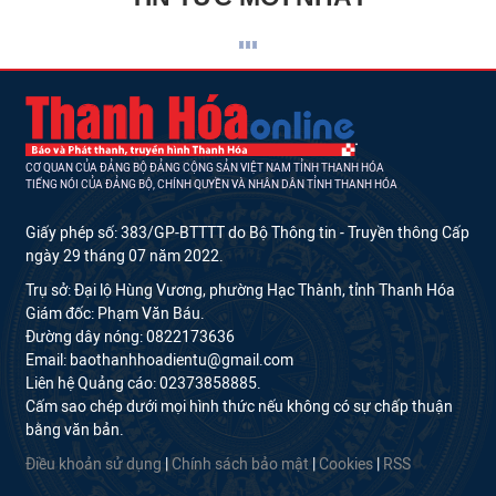
CƠ QUAN CỦA ĐẢNG BỘ ĐẢNG CỘNG SẢN VIỆT NAM TỈNH THANH HÓA
TIẾNG NÓI CỦA ĐẢNG BỘ, CHÍNH QUYỀN VÀ NHÂN DÂN TỈNH THANH HÓA
Giấy phép số: 383/GP-BTTTT do Bộ Thông tin - Truyền thông Cấp
ngày 29 tháng 07 năm 2022.
Trụ sở: Đại lộ Hùng Vương, phường Hạc Thành, tỉnh Thanh Hóa
Giám đốc: Phạm Văn Báu.
Đường dây nóng: 0822173636
Email: baothanhhoadientu@gmail.com
Liên hệ Quảng cáo: 02373858885.
Cấm sao chép dưới mọi hình thức nếu không có sự chấp thuận
bằng văn bản.
Điều khoản sử dụng
|
Chính sách bảo mật
|
Cookies
|
RSS