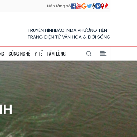
Nền tảng số
TRUYỀN HÌNH
BÁO IN
ĐA PHƯƠNG TIỆN
TRANG ĐIỆN TỬ VĂN HÓA & ĐỜI SỐNG
NG
CÔNG NGHỆ
Y TẾ
TẤM LÒNG
NH