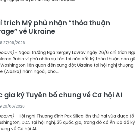
ỉ trích Mỹ phủ nhận “thỏa thuận
age” về Ukraine
28 27/06/2026
oa.vn)
- Ngoại trưởng Nga Sergey Lavrov ngày 26/6 chỉ trích Ng
arco Rubio vì phủ nhận sự tồn tại của bất kỳ thỏa thuận nào gi
ashington liên quan đến xung đột Ukraine tại hội nghị thượng
 (Alaska) năm ngoái, cho...
c gia ký Tuyên bố chung về Cơ hội AI
19 26/06/2026
oa.vn)
- Hội nghị Thượng đỉnh Pax Silica lần thứ hai vừa được tổ
shington, D.C. Tại hội nghị, 35 quốc gia, trong đó có Ấn Độ đã ký
ung về Cơ hội AI.