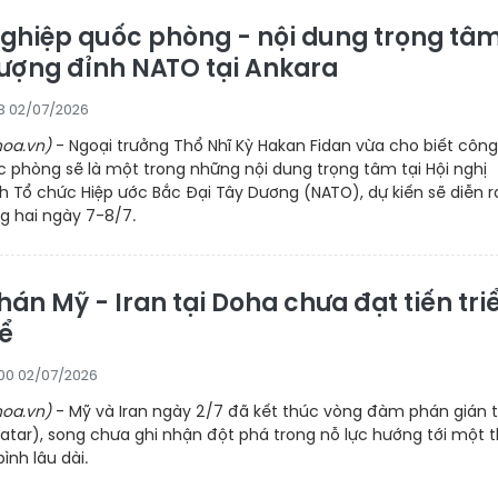
ghiệp quốc phòng - nội dung trọng tâ
ượng đỉnh NATO tại Ankara
08 02/07/2026
oa.vn)
- Ngoại trưởng Thổ Nhĩ Kỳ Hakan Fidan vừa cho biết công
 phòng sẽ là một trong những nội dung trọng tâm tại Hội nghị
 Tổ chức Hiệp ước Bắc Đại Tây Dương (NATO), dự kiến sẽ diễn r
g hai ngày 7-8/7.
án Mỹ - Iran tại Doha chưa đạt tiến tri
ể
00 02/07/2026
oa.vn)
- Mỹ và Iran ngày 2/7 đã kết thúc vòng đàm phán gián t
atar), song chưa ghi nhận đột phá trong nỗ lực hướng tới một 
ình lâu dài.