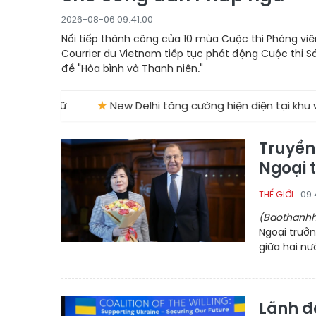
2026-08-06 09:41:00
Nối tiếp thành công của 10 mùa Cuộc thi Phóng viên
Courrier du Vietnam tiếp tục phát động Cuộc thi S
đề "Hòa bình và Thanh niên."
gữ
★
New Delhi tăng cường hiện diện tại khu vực Trung 
Truyền
Ngoại 
09:
THẾ GIỚI
(Baothanhh
Ngoại trưở
giữa hai nư
Lãnh đạ