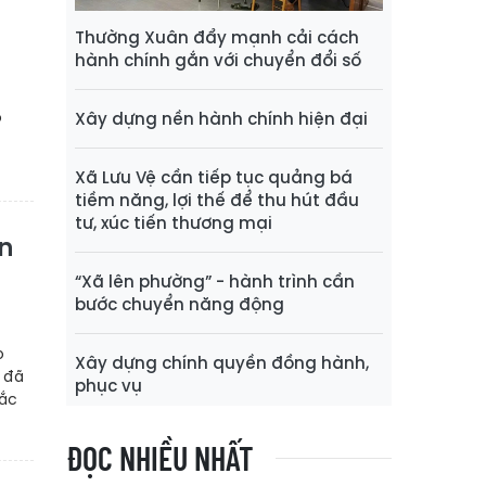
Thường Xuân đẩy mạnh cải cách
hành chính gắn với chuyển đổi số
o
Xây dựng nền hành chính hiện đại
Xã Lưu Vệ cần tiếp tục quảng bá
tiềm năng, lợi thế để thu hút đầu
tư, xúc tiến thương mại
n
“Xã lên phường” - hành trình cần
bước chuyển năng động
o
Xây dựng chính quyền đồng hành,
 đã
phục vụ
Bắc
ĐỌC NHIỀU NHẤT