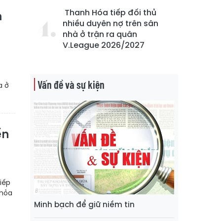
Thanh Hóa tiếp đối thủ
m
nhiều duyên nợ trên sân
nhà ở trận ra quân
V.League 2026/2027
Vấn đề và sự kiện
a ở
ển
iếp
thỏa
Minh bạch để giữ niềm tin