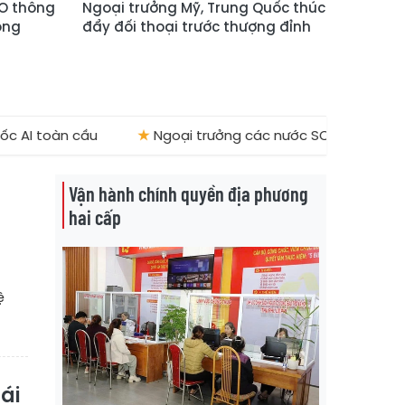
CO thông
Ngoại trưởng Mỹ, Trung Quốc thúc
ọng
đẩy đối thoại trước thượng đỉnh
 cầu
★
Ngoại trưởng các nước SCO thông qua loạt văn 
Vận hành chính quyền địa phương
hai cấp
ệ
ái