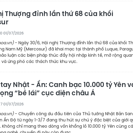
ị Thượng đỉnh lần thứ 68 của khối
sur
20 01/07/2026
oa.vn)
- Ngày 30/6, Hội nghị Thượng đỉnh lần thứ 68 của khối Th
ng Nam Mỹ (Mercosur) đã khai mạc tại thành phố Luque, Parag
hảo luận các biện pháp thúc đẩy hội nhập kinh tế, mở rộng qua
 và ứng phó các thách thức khu vực.
tay Nhật - Ấn: Canh bạc 10.000 tỷ Yên v
ọng “bẻ lái” cục diện châu Á
07 01/07/2026
oa.vn)
- Chuyến công du đầu tiên của Thủ tướng Nhật Bản Sa
n Ấn Độ từ ngày 1-3/7 đang thu hút sự chú ý đặc biệt của giới 
ế. Không chỉ mang theo dòng vốn khổng lồ 10.000 tỷ Yên cùng c
ông nghệ, chuyến đi này còn được...