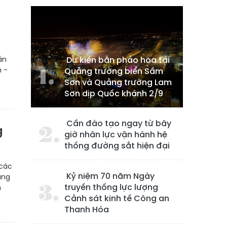
ản
Dự kiến bắn pháo hoa tại
n -
Quảng trường biển Sầm
Sơn và Quảng trường Lam
Sơn dịp Quốc khánh 2/9
Cần đào tạo ngay từ bây
g
giờ nhân lực vận hành hệ
thống đường sắt hiện đại
các
Kỷ niệm 70 năm Ngày
ăng
truyền thống lực lượng
h
Cảnh sát kinh tế Công an
Thanh Hóa