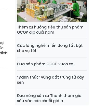
Thêm xu hướng tiêu thụ sản phẩm
OCOP dịp cuối năm
oại
Các làng nghề miến dong tất bật
ữa
cho vụ tết
 đỉnh
Đưa sản phẩm OCOP vươn xa
“Đánh thức” vùng đất trũng từ cây
sen
Đưa nông sản xứ Thanh tham gia
sâu vào các chuỗi giá trị