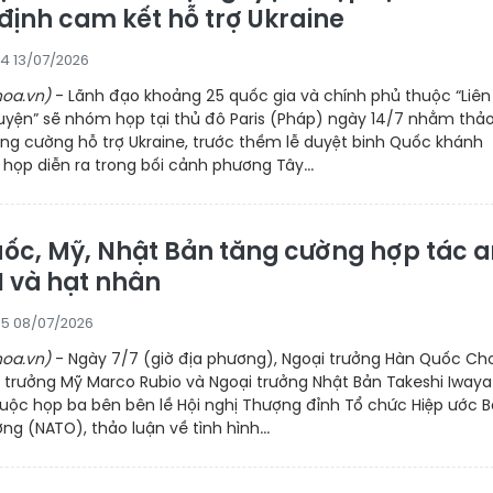
định cam kết hỗ trợ Ukraine
24 13/07/2026
oa.vn)
- Lãnh đạo khoảng 25 quốc gia và chính phủ thuộc “Liên
uyện” sẽ nhóm họp tại thủ đô Paris (Pháp) ngày 14/7 nhằm thả
ăng cường hỗ trợ Ukraine, trước thềm lễ duyệt binh Quốc khánh
họp diễn ra trong bối cảnh phương Tây...
ốc, Mỹ, Nhật Bản tăng cường hợp tác a
I và hạt nhân
15 08/07/2026
oa.vn)
- Ngày 7/7 (giờ địa phương), Ngoại trưởng Hàn Quốc Ch
 trưởng Mỹ Marco Rubio và Ngoại trưởng Nhật Bản Takeshi Iwaya
cuộc họp ba bên bên lề Hội nghị Thượng đỉnh Tổ chức Hiệp ước 
ng (NATO), thảo luận về tình hình...