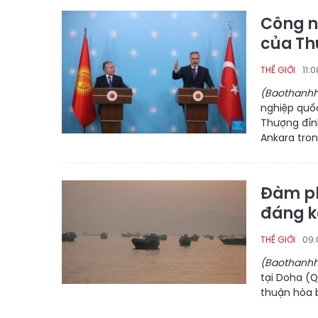
Công n
của Th
11:
THẾ GIỚI
(Baothanhh
nghiệp quốc
Thượng đỉnh
Ankara tron
Đàm ph
đáng k
09:
THẾ GIỚI
(Baothanhh
tại Doha (Q
thuận hòa b