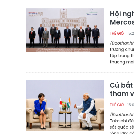
Hội ngh
Merco
15:
THẾ GIỚI
(Baothanhh
trường chu
tập trung t
thương mại
Cú bắt 
tham v
15:
THẾ GIỚI
(Baothanhh
Takaichi đế
sát quốc t
“ông lớn” c