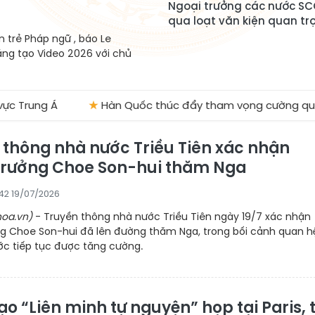
Ngoại trưởng các nước S
qua loạt văn kiện quan tr
 trẻ Pháp ngữ , báo Le
áng tạo Video 2026 với chủ
Á
★
Hàn Quốc thúc đẩy tham vọng cường quốc AI toàn
 thông nhà nước Triều Tiên xác nhận
trưởng Choe Son-hui thăm Nga
42 19/07/2026
oa.vn)
- Truyền thông nhà nước Triều Tiên ngày 19/7 xác nhận
ng Choe Son-hui đã lên đường thăm Nga, trong bối cảnh quan h
ớc tiếp tục được tăng cường.
o “Liên minh tự nguyện” họp tại Paris, t