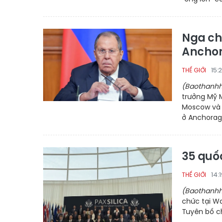
Nga ch
Anchor
15:
THẾ GIỚI
(Baothanhh
trưởng Mỹ M
Moscow và W
ở Anchorage
35 quố
14:
THẾ GIỚI
(Baothanhh
chức tại Wa
Tuyên bố ch