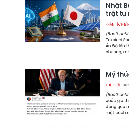
Nhật Bả
trật tự
PHÂN TÍCH BÌ
(Baothanhh
Takaichi Sa
Ấn Độ lần 
phương, mà
Mỹ thú
08:
THẾ GIỚI
(Baothanhh
quốc gia t
đóng góp n
một cách c