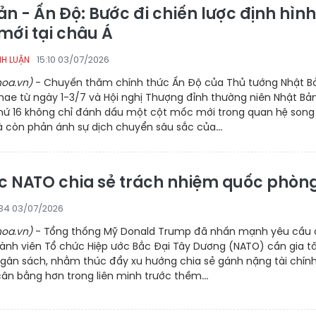
n - Ấn Độ: Bước đi chiến lược định hình
 mới tại châu Á
15:10 03/07/2026
NH LUẬN
oa.vn)
- Chuyến thăm chính thức Ấn Độ của Thủ tướng Nhật B
nae từ ngày 1-3/7 và Hội nghị Thượng đỉnh thường niên Nhật Bả
thứ 16 không chỉ đánh dấu một cột mốc mới trong quan hệ song
 còn phản ánh sự dịch chuyển sâu sắc của...
c NATO chia sẻ trách nhiệm quốc phòn
34 03/07/2026
oa.vn)
- Tổng thống Mỹ Donald Trump đã nhấn mạnh yêu cầu 
hành viên Tổ chức Hiệp ước Bắc Đại Tây Dương (NATO) cần gia t
gân sách, nhằm thúc đẩy xu hướng chia sẻ gánh nặng tài chín
ân bằng hơn trong liên minh trước thềm...