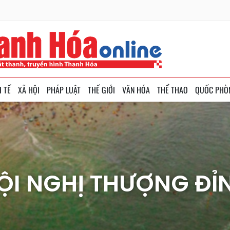
H TẾ
XÃ HỘI
PHÁP LUẬT
THẾ GIỚI
VĂN HÓA
THỂ THAO
QUỐC PHÒ
ỘI NGHỊ THƯỢNG ĐỈ