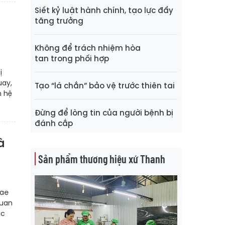
Siết kỷ luật hành chính, tạo lực đẩy
tăng trưởng
Không để trách nhiệm hòa
tan trong phối hợp
ị
uay,
Tạo “lá chắn” bảo vệ trước thiên tai
n hệ
Đừng để lòng tin của người bệnh bị
đánh cắp
à
Sản phẩm thương hiệu xứ Thanh
nae
quan
ác