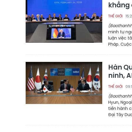
khẳng 
15:
THẾ GIỚI
(Baothanhh
minh tự ng
luận việc t
Pháp. Cuộc 
Hàn Qu
ninh, A
09:
THẾ GIỚI
(Baothanhh
Hyun, Ngoại
tiến hành 
Đại Tây Dươ