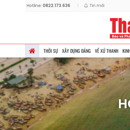
Hotline:
0822.173.636
|
Tin mới
THỜI SỰ
XÂY DỰNG ĐẢNG
VỀ XỨ THANH
KIN
H