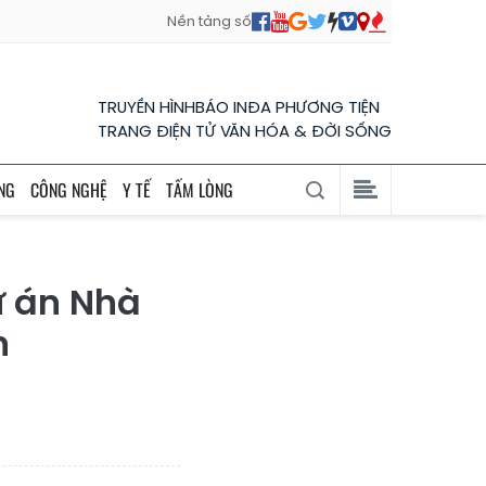
Nền tảng số
TRUYỀN HÌNH
BÁO IN
ĐA PHƯƠNG TIỆN
TRANG ĐIỆN TỬ VĂN HÓA & ĐỜI SỐNG
NG
CÔNG NGHỆ
Y TẾ
TẤM LÒNG
ự án Nhà
n