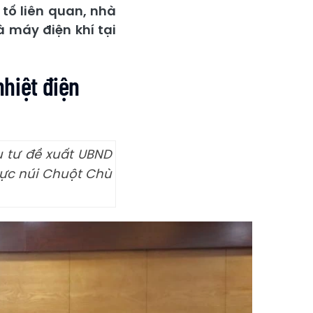
tố liên quan, nhà
 máy điện khí tại
nhiệt điện
u tư đề xuất UBND
vực núi Chuột Chù