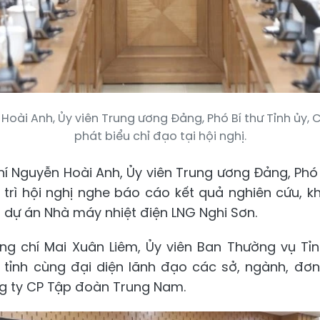
oài Anh, Ủy viên Trung ương Đảng, Phó Bí thư Tỉnh ủy, 
phát biểu chỉ đạo tại hội nghị.
í Nguyễn Hoài Anh, Ủy viên Trung ương Đảng, Phó 
ủ trì hội nghị nghe báo cáo kết quả nghiên cứu, k
n dự án Nhà máy nhiệt điện LNG Nghi Sơn.
ng chí Mai Xuân Liêm, Ủy viên Ban Thường vụ Tỉn
tỉnh cùng đại diện lãnh đạo các sở, ngành, đơ
ng ty CP Tập đoàn Trung Nam.