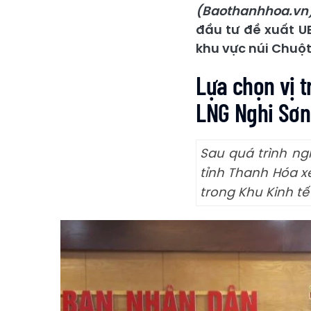
(Baothanhhoa.vn
đầu tư đề xuất U
khu vực núi Chuột
Lựa chọn vị t
LNG Nghi Sơn
Sau quá trình ng
tỉnh Thanh Hóa x
trong Khu Kinh tế