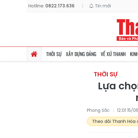
Hotline:
0822.173.636
|
Tin mới
THỜI SỰ
XÂY DỰNG ĐẢNG
VỀ XỨ THANH
KIN
THỜI SỰ
Lựa chọ
Phong Sắc
12:01 15/
Theo dõi Thanh Hóa o