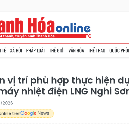
H TẾ
XÃ HỘI
PHÁP LUẬT
THẾ GIỚI
VĂN HÓA
THỂ THAO
QUỐC PHÒ
n vị trí phù hợp thực hiện d
máy nhiệt điện LNG Nghi Sơ
06/2026
nline trên